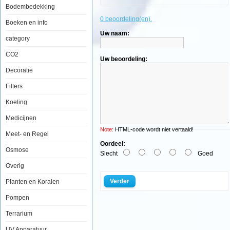
Bodembedekking
0 beoordeling(en).
Aquatic
Boeken en info
Nature
Uw naam:
Dekoline
category
Sunrise
2.5kg
CO2
Uw beoordeling:
Decoratie
Filters
De
Koeling
bovenste
laag
Medicijnen
van
onze
Note:
HTML-code wordt niet vertaald!
Meet- en Regel
aquariumbodem
bevat
Oordeel:
Osmose
een
Slecht
Goed
zeer
interessante
Overig
mix
van
Verder
Planten en Koralen
functionele
aspecten.
Pompen
Niet
alleen
Terrarium
bepaalt
de
kleur
UV Apparatuur