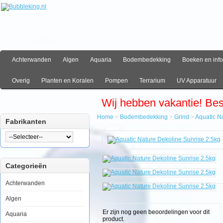
Achterwanden
Algen
Aquaria
Bodembedekking
Boeken en info
Overig
Planten en Koralen
Pompen
Terrarium
UV Apparatuur
Wij hebben vakantie! Be
Home
>
Bodembedekking
>
Grind
>
Aquatic N
Fabrikanten
Home
Bodembedekking
Grind
Aquatic
Categorieën
Nature
Dekoline
Sunrise
Achterwanden
2.5kg
Algen
Er zijn nog geen beoordelingen voor dit
Aquaria
product.