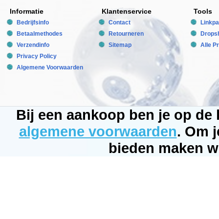
in
de
Informatie
Klantenservice
Tools
uitstekende
Bedrijfsinfo
Contact
Linkpa
kwaliteit,
het
Betaalmethodes
Retourneren
Dropsh
natuurlijke
kleurbereik
Verzendinfo
Sitemap
Alle P
en
Privacy Policy
perfect
kleurbehoud
Algemene Voorwaarden
gegarandeerd
door
de
aparte
kleur
en
Bij een aankoop ben je op de
coating.
Dekoline
Aquarium
algemene voorwaarden
. Om j
Grind,
in
bieden maken wi
tegenstelling
tot
traditioneel
aquarium
grind,
hoeft
niet
te
worden
afgespoeld
en