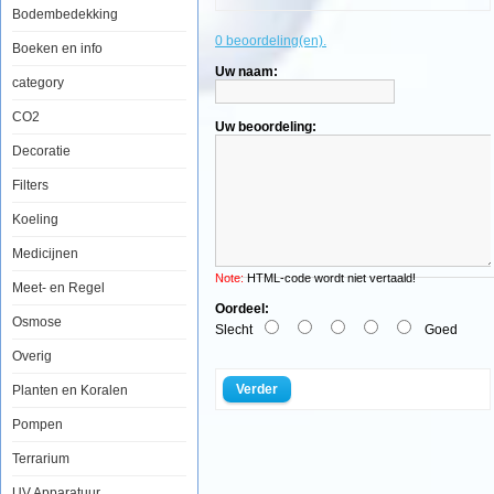
Bodembedekking
0 beoordeling(en).
Aquatic
Boeken en info
Nature
Uw naam:
Dekoline
category
Galaxy
2.5kg
CO2
Uw beoordeling:
Decoratie
Filters
De
Koeling
bovenste
laag
Medicijnen
van
onze
Note:
HTML-code wordt niet vertaald!
Meet- en Regel
aquariumbodem
bevat
Oordeel:
Osmose
een
Slecht
Goed
zeer
interessante
Overig
mix
van
Verder
Planten en Koralen
functionele
aspecten.
Pompen
Niet
alleen
Terrarium
bepaalt
de
kleur
UV Apparatuur