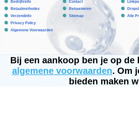
Bedrijfsinfo
in
Contact
Linkpa
de
Betaalmethodes
Retourneren
Dropsh
uitstekende
kwaliteit,
Verzendinfo
Sitemap
Alle P
het
Privacy Policy
natuurlijke
kleurbereik
Algemene Voorwaarden
en
perfect
kleurbehoud
gegarandeerd
door
de
Bij een aankoop ben je op de
aparte
kleur
en
algemene voorwaarden
. Om j
coating.
Dekoline
bieden maken wi
Aquarium
Grind,
in
tegenstelling
tot
traditioneel
aquarium
grind,
hoeft
niet
te
worden
afgespoeld
en