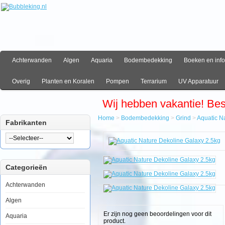
Achterwanden
Algen
Aquaria
Bodembedekking
Boeken en info
Overig
Planten en Koralen
Pompen
Terrarium
UV Apparatuur
Wij hebben vakantie! Be
Home
>
Bodembedekking
>
Grind
>
Aquatic N
Fabrikanten
Home
Bodembedekking
Grind
Aquatic
Categorieën
Nature
Dekoline
Galaxy
Achterwanden
2.5kg
Algen
Er zijn nog geen beoordelingen voor dit
Aquaria
product.