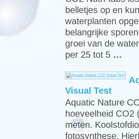
belletjes op en ku
waterplanten opg
belangrijke sporen
groei van de water
per 25 tot 5
…
Aq
Visual Test
Aquatic Nature CO2
hoeveelheid CO2 (
meten. Koolstofdio
fotosynthese. Hier