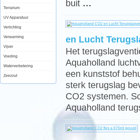
buit
…
Terrarium
UV Apparatuur
Verlichting
en Lucht Terugsl
Verwarming
Vijver
Het terugslagventi
Voeding
Aquaholland lucht
Waterverbetering
een kunststof behu
Zeezout
sterk terugslag be
CO2 systemen. Sch
Aquaholland terug