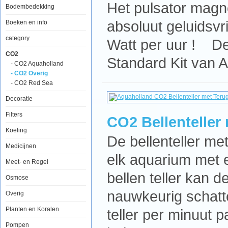
Het pulsator magne
Bodembedekking
absoluut geluidsvri
Boeken en info
category
Watt per uur ! De
CO2
Standard Kit van 
- CO2 Aquaholland
- CO2 Overig
- CO2 Red Sea
Decoratie
Filters
CO2 Bellenteller
Koeling
De bellenteller me
Medicijnen
elk aquarium met 
Meet- en Regel
bellen teller kan d
Osmose
nauwkeurig schatte
Overig
Planten en Koralen
teller per minuut 
Pompen