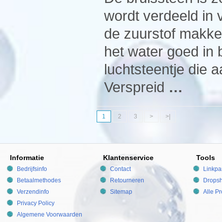
wordt verdeeld in v
de zuurstof makke
het water goed in
luchtsteentje die a
Verspreid
…
1
2
3
>
>|
Informatie
Klantenservice
Tools
Bedrijfsinfo
Contact
Linkpa
Betaalmethodes
Retourneren
Dropsh
Verzendinfo
Sitemap
Alle P
Privacy Policy
Algemene Voorwaarden