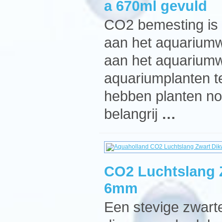
a 670ml gevuld
CO2 bemesting is
aan het aquariumw
aan het aquariumw
aquariumplanten t
hebben planten no
belangrij
…
CO2 Luchtslang 
6mm
Een stevige zwart