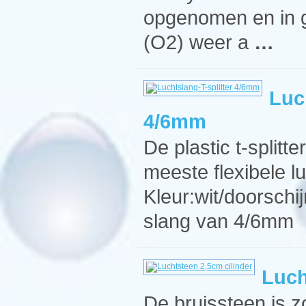
opgenomen en in gl
(O2) weer a
…
Luc
4/6mm
De plastic t-splitt
meeste flexibele 
Kleur:wit/doorsch
slang van 4/6mm
Luch
De bruissteen is z