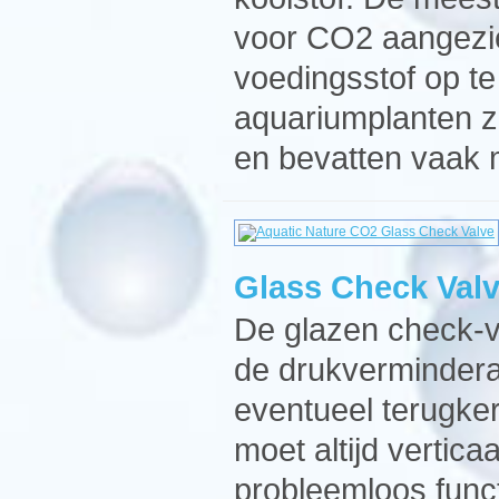
voor CO2 aangezie
voedingsstof op te
aquariumplanten z
en bevatten vaak 
Glass Check Val
De glazen check-va
de drukverminderaa
eventueel terugke
moet altijd vertic
probleemloos func