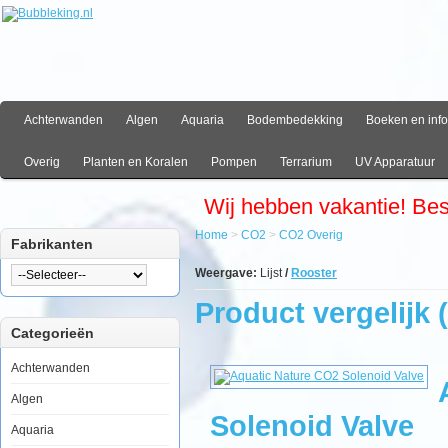
Achterwanden
Algen
Aquaria
Bodembedekking
Boeken en info
Overig
Planten en Koralen
Pompen
Terrarium
UV Apparatuur
Wij hebben vakantie! Be
Home
>
CO2
>
CO2 Overig
Fabrikanten
Weergave:
Lijst
/
Rooster
Product vergelijk (
Categorieën
Achterwanden
Algen
Solenoid Valve
Aquaria