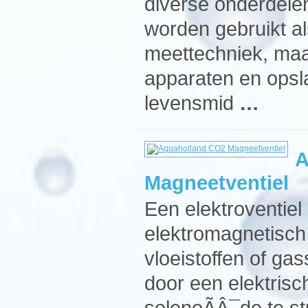
diverse onderdel
worden gebruikt al
meettechniek, maar
apparaten en opsl
levensmid
…
A
Magneetventiel
Een elektroventiel
elektromagnetisch 
vloeistoffen of gas
door een elektrisc
solenoÃÂ¯de te st