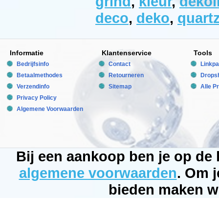
grind
,
kleur
,
dekol
te
worden
deco
,
deko
,
quart
afgespoeld
en
bevat
geen
vuildeeltjes.
Dekoline
Informatie
Klantenservice
Tools
Gravel
Bedrijfsinfo
is
Contact
Linkpa
direct
Betaalmethodes
Retourneren
Dropsh
klaar
voor
Verzendinfo
Sitemap
Alle P
gebruik
Privacy Policy
en
garandeert
Algemene Voorwaarden
een
direct
en
optimaal
resultaat
met
Bij een aankoop ben je op de
kristalhelder
water.
algemene voorwaarden
. Om j
-
pH
bieden maken wi
&
KH
stabiel
-
Onnodig