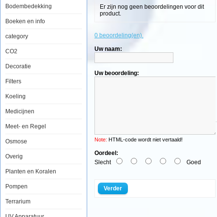
Bodembedekking
Er zijn nog geen beoordelingen voor dit
product.
Boeken en info
Aquatic
0 beoordeling(en).
category
Nature
Dekoline
Uw naam:
CO2
Colored
Brown
2.5kg
Decoratie
Uw beoordeling:
Filters
Koeling
Medicijnen
De
Meet- en Regel
bovenste
laag
Note:
HTML-code wordt niet vertaald!
Osmose
van
onze
Oordeel:
aquariumbodem
Overig
bevat
Slecht
Goed
een
Planten en Koralen
zeer
interessante
Pompen
Verder
mix
van
Terrarium
functionele
aspecten.
Niet
UV Apparatuur