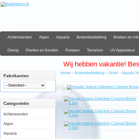
Achterwanden
Algen
Aquaria
Bodembedekking
Boeken en info
Overig
Planten en Koralen
Pompen
Terrarium
UV Apparatuur
Wij hebben vakantie! Be
Home
>
Bodembedekking
>
Grind
>
Aquatic N
Fabrikanten
Home
Bodembedekking
Grind
Aquatic
Categorieën
Nature
Dekoline
Colored
Achterwanden
Brown
2.5kg
Algen
Aquaria