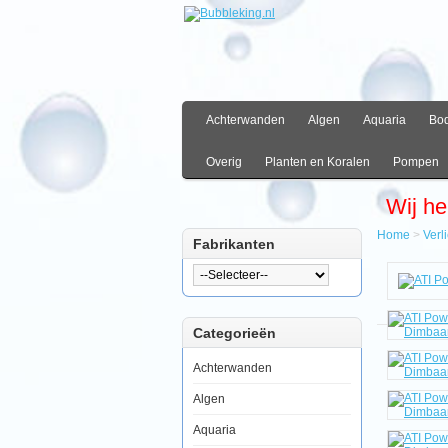
Achterwanden
Algen
Aquaria
Bo
Overig
Planten en Koralen
Pompen
Wij he
Home
>
Verl
Fabrikanten
Hom
Verlic
T5
Verlic
Categorieën
ATI
Powe
T5
Achterwanden
Armat
10x54
Algen
-
Dimb
Aquaria