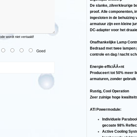
e,
De slanke, zilverkleurige b
proof. Alle componenten, i
ingesloten in de behuizing
armatuur zijn een kleine ju
DC-adapter voor het draaie
e wordt niet vertaald!
Onafhankelijke Lamp Contr
Bedraad met twee lampen p
Goed
controle en dag / nacht sc
Energie-efficiÃÂ«nt
Produceert tot 50% meer li
armaturen, zonder gebruik
Rustig, Cool Operation
Zeer zuinige hoge kwaliteit
ATI Powermodule:
Individuele Parabool
gecoate 98% Refle
naarde
Active Cooling Sys