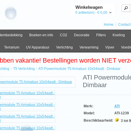
Winkelwagen
0 artikel(en) - € 0,00
Home
Contact
dembedekking
Boeken en info
CO2
Decoratie
Filters
Koeling
Terrarium
UV Apparatuur
Verlichting
Verwarming
Vijver
Voedi
bben vakantie! Bestellingen worden NIET ver
ichting
>
T5 Verlichting
>
ATI Powermodule T5 Armatuur 10x54watt - Dimbaar
e
ATI Powermodule
Dimbaar
hting
hting
rmodule
Merk:
ATI
uur
Model:
ATI-1239
watt
Beschikbaarheid:
3 tot 
aar