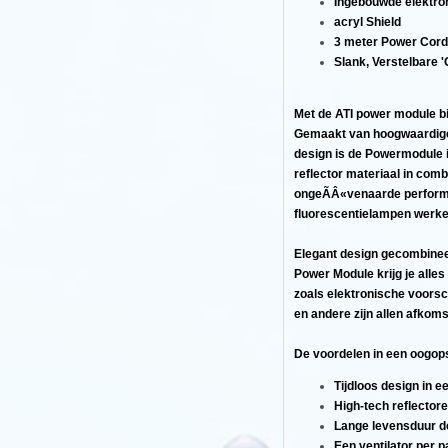
Ingebouwde elektron
acryl Shield
3 meter Power Cord
Slank, Verstelbare '
n
Met de ATI power module bi
Gemaakt van hoogwaardige 
design is de Powermodule i
reflector materiaal in comb
ongeÃÂ«venaarde perform
fluorescentielampen werke
Elegant design gecombinee
Power Module krijg je alles
zoals elektronische voorsc
en andere zijn allen afkom
De voordelen in een oogop
Tijdloos design in 
High-tech reflector
Lange levensduur do
Een ventilator per p