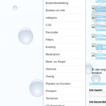
Bodembedekking
Boeken en info
ATI
category
Powermodul
T5
CO2
Armatuur
10x54watt
-
Decoratie
Dimbaar
Filters
Koeling
Medicijnen
Een
favoriet
Meet- en Regel
onder
hobbyisten
Osmose
die
Er zijn no
top-
product.
of-
Overig
the-
line
0 beoordelin
Planten en Koralen
prestaties
tegen
Uw naam:
Pompen
lage
kosten
Terrarium
willen.
Uw beoordel
De
ATI
UV Apparatuur