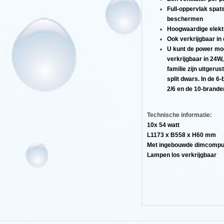
Full-oppervlak spat
beschermen
Hoogwaardige elekt
Ook verkrijgbaar in
U kunt de power modu
verkrijgbaar in 24W
familie zijn uitgerus
split dwars. In de 6-
2/6 en de 10-brander,
e
Technische informatie:
10x 54 watt
L1173 x B558 x H60 mm
Met ingebouwde dimcompu
Lampen los verkrijgbaar
,
apparaten