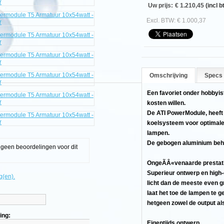
Uw prijs:
€ 1.210,45
(incl b
Excl. BTW: € 1.000,37
e
Omschrijving
Specs
Een favoriet onder hobbyist
kosten willen.
De ATI PowerModule, heeft 
koelsysteem voor optimale
lampen.
De gebogen aluminium behuiz
g geen beoordelingen voor dit
OngeÃÂ«venaarde prestat
Superieur ontwerp en hig
g(en).
licht dan de meeste even g
laat het toe de lampen te 
hetgeen zowel de output al
ing:
Eigentijds ontwerp