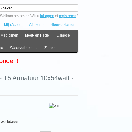
Welkom bezoeker, Wilt u
inloggen
of
registreren
?
Mijn Account
Afrekenen
Nieuwe klanten
Medicijnen
Meet- en Regel
Osmose
ng
Waterverbetering
Zeezout
zonden!
 T5 Armatuur 10x54watt -
9 werkdagen