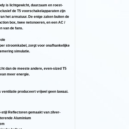
ody is lichtgewicht, duurzaam en roest-
nclusief de T5 voorschakelapparaten zijn
 van het armatuur. De enige zaken buiten de
nction box, twee netsnoeren, en een AC /
n van de fans.
ole
er stroomkabel, zorgt voor onafhankelijke
hemering simulatie.
cht dan de meeste andere, even-sized T5
 van meer energie.
s ventilatie produceert vrijwel geen lawaai.
-stijl Reflectoren gemaakt van zilver-
cterende Aluminium
tem