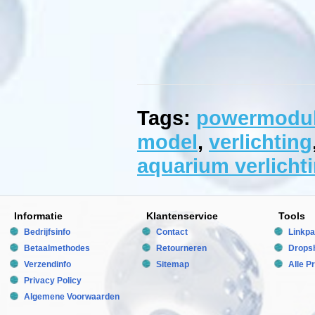
-,
6
-,
8
-
of
10
lampen
verkrijgbaar
in
24W,
Tags:
powermodu
39W,
54W
model
,
verlichting
of
80W.
Alle
aquarium verlicht
armaturen
in
deze
familie
zijn
Informatie
Klantenservice
Tools
uitgerust
met
Bedrijfsinfo
Contact
Linkpa
2
leads.
Betaalmethodes
Retourneren
Dropsh
In
Verzendinfo
Sitemap
Alle P
de
4-
Privacy Policy
brander
is
Algemene Voorwaarden
er
een