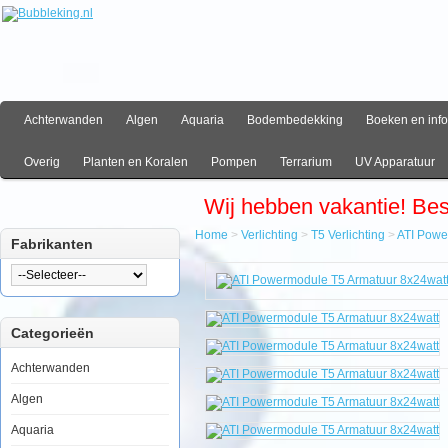
Achterwanden
Algen
Aquaria
Bodembedekking
Boeken en info
Overig
Planten en Koralen
Pompen
Terrarium
UV Apparatuur
Wij hebben vakantie! Be
Home
>
Verlichting
>
T5 Verlichting
>
ATI Powe
Fabrikanten
Home
Verlichting
T5
Verlichting
Categorieën
ATI
Powermodule
T5
Achterwanden
Armatuur
8x24watt
Algen
Aquaria