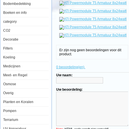
Bodembedekking
ATI
Powermodule
Boeken en info
T5
Armatuur
category
8x24watt
CO2
Decoratie
Een
favoriet
Filters
Er zijn nog geen beoordelingen voor dit
onder
product.
hobbyisten
Koeling
die
top-
Medicijnen
0 beoordeling(en).
of-
the-
Meet- en Regel
Uw naam:
line
prestaties
Osmose
tegen
lage
Uw beoordeling:
kosten
Overig
willen.
De
Planten en Koralen
ATI
PowerModule,
Pompen
heeft
Miro-
Terrarium
Silver
reflectoren
en
UV Apparatuur