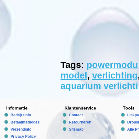
-,
6
-,
8
-
of
10
lampen
verkrijgbaar
in
24W,
39W,
54W
of
Tags:
powermodu
80W.
Alle
model
,
verlichting
armaturen
in
deze
aquarium verlicht
familie
zijn
uitgerust
met
2
Informatie
Klantenservice
Tools
leads.
In
Bedrijfsinfo
Contact
Linkpa
de
4-
Betaalmethodes
Retourneren
Dropsh
brander
Verzendinfo
Sitemap
Alle P
is
er
Privacy Policy
een