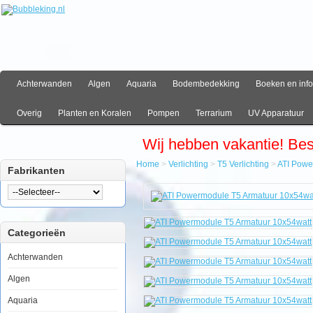
Achterwanden
Algen
Aquaria
Bodembedekking
Boeken en info
Overig
Planten en Koralen
Pompen
Terrarium
UV Apparatuur
Wij hebben vakantie! Be
Home
>
Verlichting
>
T5 Verlichting
>
ATI Powe
Fabrikanten
Home
Verlichting
T5
Verlichting
Categorieën
ATI
Powermodule
T5
Achterwanden
Armatuur
10x54watt
Algen
Aquaria