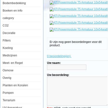
Bodembedekking
ATI
Powermodule
Boeken en info
T5
Armatuur
category
10x54watt
CO2
Decoratie
Een
favoriet
Filters
Er zijn nog geen beoordelingen voor dit
onder
product.
hobbyisten
Koeling
die
top-
Medicijnen
0 beoordeling(en).
of-
the-
Meet- en Regel
Uw naam:
line
prestaties
Osmose
tegen
lage
Uw beoordeling:
kosten
Overig
willen.
De
Planten en Koralen
ATI
PowerModule,
Pompen
heeft
Miro-
Terrarium
Silver
reflectoren
en
UV Apparatuur