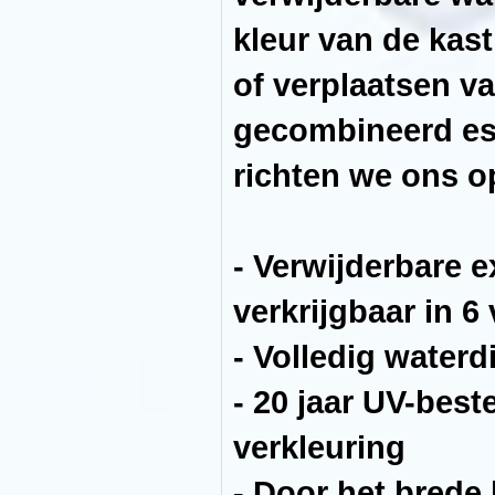
-
nauwkeurige
kleur van de kast
waterpeilregeling
en
geluidsonderdrukking
of verplaatsen v
door
schuifafsluiter
gecombineerd es
Het
Optiwhite
richten we ons 
Ã¢ÂÂ¢
glas,
gewaardeerd
door
aquarianen
over
- Verwijderbare e
de
hele
wereld,
verkrijgbaar in 6
is
geplaatst
op
- Volledig waterd
een
waterdichte
hogedruk
- 20 jaar UV-bes
hardhouten
multiplex
constructie
verkleuring
die
een
- Door het brede 
hoge