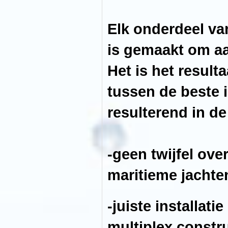
dit
zorgvuldig
ontworpen
aquarium
Elk onderdeel va
is
gemaakt
is gemaakt om aa
om
aan
de
Het is het resul
meest
strenge
eisen
tussen de beste 
te
voldoen.
Het
resulterend in d
is
het
resultaat
van
een
vruchtbare
-geen twijfel ove
samenwerking
tussen
de
maritieme jachte
beste
ingenieurs
en
aquarianen,
-juiste installat
resulterend
in
de
multiplex constr
beste