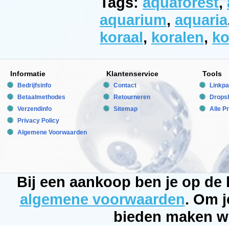
Tags:
aquaforest
,
-
duurzaam,
aquarium
,
aquaria
randloos,
met
koraal
,
koralen
,
ko
zwarte
siliconen
-
jarenlang
getest
door
Informatie
Klantenservice
Tools
zeeaquarianen
-
Bedrijfsinfo
Contact
Linkpa
passende
Betaalmethodes
Retourneren
Dropsh
dikte
toegestaan
Verzendinfo
Sitemap
Alle P
om
af
Privacy Policy
te
Algemene Voorwaarden
zien
van
versterkingen
-
zwarte
overloop,
Bij een aankoop ben je op de
onder-
en
achterruit
algemene voorwaarden
. Om j
-
verbinding
bieden maken wi
gemaakt
van
gespecialiseerde