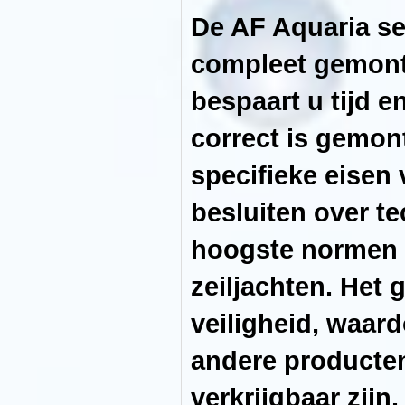
kast
De AF Aquaria se
-
slim
ontworpen
compleet gemont
cascadekamers
om
het
bespaart u tijd e
filtratieproces
te
ondersteunen
correct is gemon
-
wees
altijd
specifieke eisen
voorbereid
-
in
besluiten over t
het
geval
van
hoogste normen e
een
black-
out
zeiljachten. Het
voorkomt
de
terugslagklep
veiligheid, waar
dat
er
water
andere producten
in
de
opvangbak
verkrijgbaar zijn.
stroomt