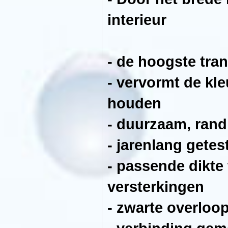
belastbaarheid
garandeert.
interieur
De
AF
Aquaria
sets
bereiken
onze
- de hoogste tra
klanten
met
een
- vervormt de kle
compleet
gemonteerde
draagconstructie,
houden
hierdoor
bespaart
u
- duurzaam, rand
tijd
en
u
- jarenlang gete
kunt
er
zeker
- passende dikte
van
zijn
dat
versterkingen
het
correct
is
- zwarte overloop
gemonteerd
en
grondig