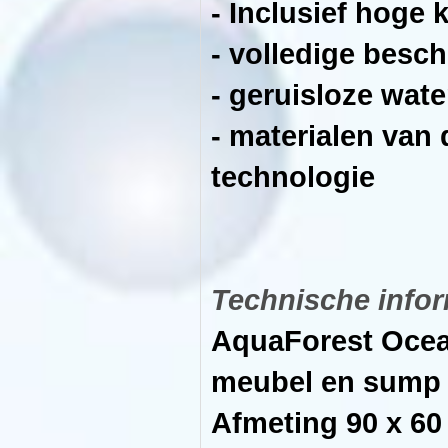
- Inclusief hoge k
hebben
gecombineerd
esthetiek
- volledige besc
met
bruikbaarheid,
daarom
- geruisloze wat
richten
we
ons
- materialen van
op
het
gebruiksgemak!
technologie
-
Verwijderbare
externe
panelen
zijn
afzonderlijk
verkrijgbaar
in
Technische infor
6
verschillende
AquaForest Ocea
kleuren
-
Volledig
meubel en sump
waterdicht
met
laserafwerking
Afmeting 90 x 60 
-
20
jaar