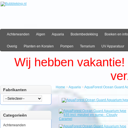
Achterwanden
Algen
Aquaria
Bodembedekking
Boeken en info
Overig
Planten en Koralen
Pompen
Terrarium
UV Apparatuur
Wij hebben vakantie!
ve
Home
>
Aquaria
>
AquaForest Ocean Guard Aq
Fabrikanten
Home
Aquaria
AquaForest
Ocean
Categorieën
Guard
Aquarium
type
Achterwanden
435