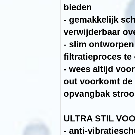
DE
bieden
MOOISTE
KORALEN
-
- gemakkelijk sc
ontworpen
door
topaquarianen
verwijderbaar ov
die
hun
succes
- slim ontworpe
met
anderen
willen
filtratieproces t
delen
-
we
- wees altijd voo
weten
wat
belangrijk
out voorkomt de 
is
-
efficiÃÂ«nte
opvangbak stro
filtratie
gegarandeerd
door
voldoende
leidingdiameters
ULTRA STIL VO
-
hoogwaardige
schuifafsluiter
- anti-vibratiesc
om
het