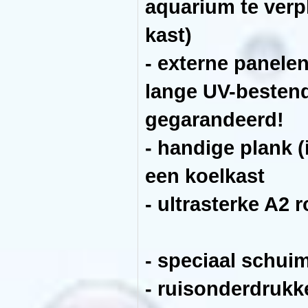
aquarium te verpl
ontwerp
past
perfect
kast)
in
elk
interieur,
- externe panelen
en
met
de
lange UV-bestend
verwijderbare
waterdichte
externe
gegarandeerd!
panelen
kunt
- handige plank (
u
de
kleur
een koelkast
van
de
kast
- ultrasterke A2 
wijzigen
zonder
het
uit
elkaar
halen
- speciaal schuim
of
verplaatsen
van
- ruisonderdrukk
het
aquarium.
We