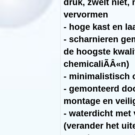
druk, zwelt niet,
hitte.
De
constructie
vervormen
heeft
geen
- hoge kast en l
zwakke
punten.
Naast
- scharnieren ge
het
meerlaags
geperst
de hoogste kwali
jacht
triplex,
zorgde
chemicaliÃÂ«n)
Aquaforest
voor
de
- minimalistisch
kleinste
details
zoals
- gemonteerd doo
Japans
staal
scharnieren
montage en veili
en
A2
roestvrijstalen
- waterdicht met
schroeven
met
verhoogde
(verander het uit
duurzaamheid.
Het
minimalistische