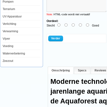
Pompen
Terrarium
Note:
HTML-code wordt niet vertaald!
UV Apparatuur
Oordeel:
Verlichting
Slecht
Goed
Verwarming
Verder
Vijver
Moderne
technologieÃÂ«n
Voeding
gecombineerd
met
Waterverbetering
jarenlange
aquariumervaring
Zeezout
heeft
ervoor
gezorgd
Omschrijving
Specs
Reviews 
dat
de
Aquaforest
Moderne technol
aquaria
kunnen
worden
jarenlange aquar
gecreerd.
Elk
de Aquaforest a
onderdeel
van