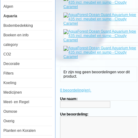
incl.
Algen
meubel
en
Aquaria
sump
-
Cloudy
Bodembedekking
Caramel
Boeken en info
category
CO2
Decoratie
Er zijn nog geen beoordelingen voor dit
Filters
product.
Koeling
AquaForest
Ocean
0 beoordeling(en).
Medicijnen
Guard
Aquarium
Uw naam:
Meet- en Regel
type
435
incl.
Osmose
Uw beoordeling:
meubel
en
Overig
sump
-
Planten en Koralen
Cloudy
Caramel