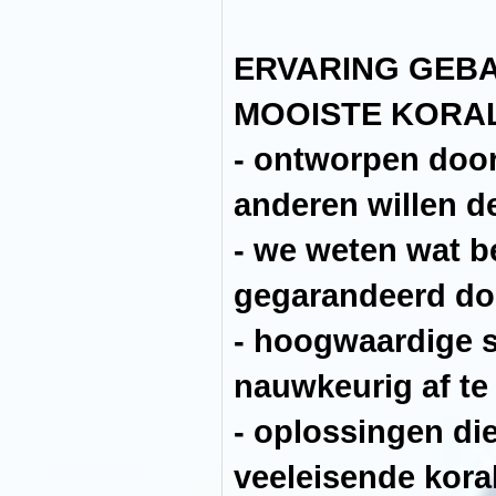
schroeven
en
scharnieren
ERVARING GEB
-
alleen
waterdichte
MOOISTE KORA
materialen
-
geen
- ontworpen doo
vervormingen
of
doorbuigingen
anderen willen d
-
juiste
- we weten wat bel
glasdikte
en
siliconen
gegarandeerd do
gemaakt
voor
reefdoeleinden
- hoogwaardige s
-
10
nauwkeurig af te 
keer
duurzamer!
- oplossingen di
ERVARING
GEBASEERDE
veeleisende kora
OPLOSSINGEN
VOOR