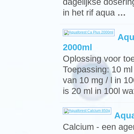
dagelijkse doserin
in het rif aqua
…
Aqu
2000ml
Oplossing voor to
Toepassing: 10 ml
van 10 mg / l in 1
is 20 ml in 100l wa
Aqua
Calcium - een age