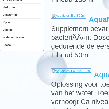
Verlichting
Verwarming
Aquaf
Vijver
Supplement bevat n
Voeding
bacteriÃÂ«n. Dose
Waterverbetering
gedurende de eer
Zeezout
Inhoud 50ml
Aqua
Oplossing voor to
van het water. Toe
verhoogt Ca niveau