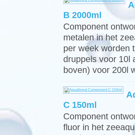
A
B 2000ml
Component ontwor
metalen in het ze
per week worden t
druppels voor 10l
boven) voor 200l w
A
C 150ml
Component ontworp
fluor in het zeeaq