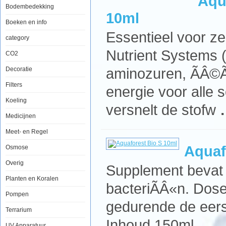
Aqu
Bodembedekking
10ml
Boeken en info
Essentieel voor z
category
Nutrient Systems 
CO2
aminozuren, ÃÂ©Ã
Decoratie
Filters
energie voor alle s
Koeling
versnelt de stofw
Medicijnen
Meet- en Regel
Aquaf
Osmose
Overig
Supplement bevat n
Planten en Koralen
bacteriÃÂ«n. Dose
Pompen
gedurende de eer
Terrarium
Inhoud 150ml
UV Apparatuur