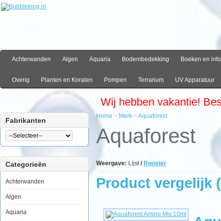
Achterwanden
Algen
Aquaria
Bodembedekking
Boeken en info
Overig
Planten en Koralen
Pompen
Terrarium
UV Apparatuur
Wij hebben vakantie! Be
Home
>
Merk
>
Aquaforest
Fabrikanten
Aquaforest
Weergave:
Lijst
/
Rooster
Categorieën
Product vergelijk (
Achterwanden
Algen
Aquaria