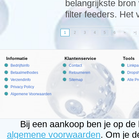
belangrijkste bron
filter feeders. Het
1
2
3
4
5
6
>
>|
Informatie
Klantenservice
Tools
Bedrijfsinfo
Contact
Linkpa
Betaalmethodes
Retourneren
Dropsh
Verzendinfo
Sitemap
Alle P
Privacy Policy
Algemene Voorwaarden
Bij een aankoop ben je op de
algemene voorwaarden
. Om je d