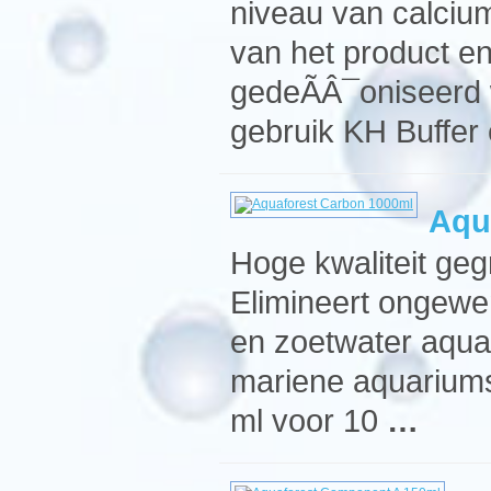
niveau van calcium
van het product e
gedeÃÂ¯oniseerd 
gebruik KH Buffer
Aqu
Hoge kwaliteit geg
Elimineert ongewe
en zoetwater aquari
mariene aquariums
ml voor 10
…