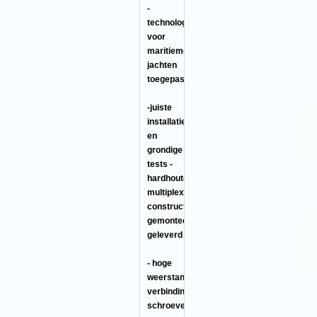
-
technologie
voor
maritieme
jachten
toegepast
-juiste
installatie
en
grondige
tests -
hardhouten
multiplex
constructie
gemonteerd
geleverd
- hoge
weerstandsverbindingen,
verbindingen,
schroeven