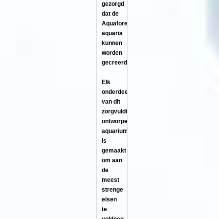
gezorgd
dat de
Aquaforest
aquaria
kunnen
worden
gecreerd.
Elk
onderdeel
van dit
zorgvuldig
ontworpen
aquarium
is
gemaakt
om aan
de
meest
strenge
eisen
te