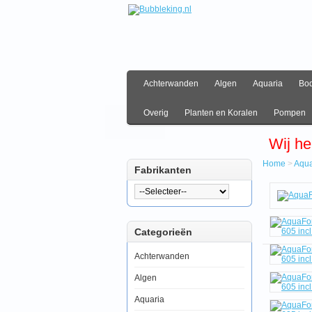
Achterwanden
Algen
Aquaria
Bo
Overig
Planten en Koralen
Pompen
Wij he
Home
>
Aqua
Fabrikanten
Hom
Aquar
AquaF
Ocea
Categorieën
Guar
Aqua
type
Achterwanden
605
incl.
Algen
meub
en
Aquaria
sump
-