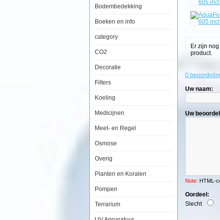
Carb
Bodembedekking
Boeken en info
category
Er zijn no
CO2
product.
Decoratie
0 beoordelin
Filters
AquaForest
Uw naam:
Ocean
Koeling
Guard
Aquarium
Medicijnen
Uw beoordel
type
605
Meet- en Regel
incl.
meubel
en
Osmose
sump
-
Overig
Carbon
Planten en Koralen
Note:
HTML-cod
Pompen
Oordeel:
Slecht
Terrarium
UV Apparatuur