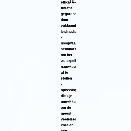
efficiÃÂ«nte
filtratie
gegarandeerd
door
voldoende
leidingdiameters
-
hoogwaardige
schuifafsluiter
om het
waterpeil
nauwkeurig
af te
stellen
-
oplossingen
die zijn
ontwikkeld
om de
meest
veeleisende
koralen