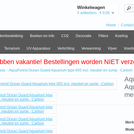
Winkelwagen
0 artikel(en) - € 0,00
Home
Contact
dembedekking
Boeken en info
CO2
Decoratie
Filters
Koeling
Terrarium
UV Apparatuur
Verlichting
Verwarming
Vijver
Voedi
bben vakantie! Bestellingen worden NIET ver
ria
>
AquaForest Ocean Guard Aquarium type 605 incl. meubel en sump - Carbon
e
Aq
Aqu
ia
orest
me
n
d
rium
el
Merk
Mode