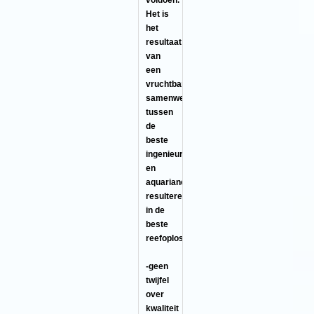
voldoen.
Het is
het
resultaat
van
een
vruchtbare
samenwerking
tussen
de
beste
ingenieurs
en
aquarianen,
resulterend
in de
beste
reefoplossingen.
-geen
twijfel
over
kwaliteit