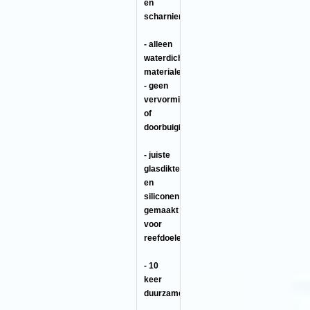
en
scharnieren
- alleen
waterdichte
materialen
- geen
vervormingen
of
doorbuigingen
- juiste
glasdikte
en
siliconen
gemaakt
voor
reefdoeleinden
- 10
keer
duurzamer!