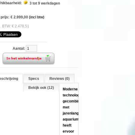
hikbaarheid:
3 tot 9 werkdagen
prijs:
€ 2.999,00
(incl btw)
l. BTW: € 2.478,51
Aantal:
schrijving
Specs
Reviews (0)
Bekijk ook (12)
Moderne
technologieÃÂ«n
gecombineerd
met
jarenlange
aquariumervaring
heeft
ervoor