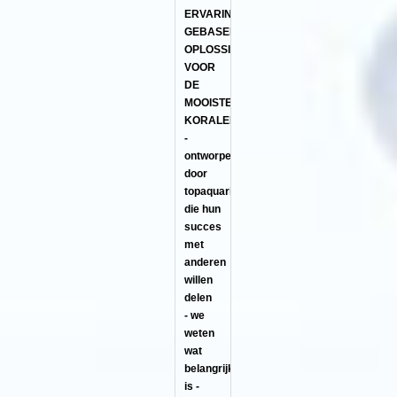
ERVARING
GEBASEERDE
OPLOSSINGEN
VOOR
DE
MOOISTE
KORALEN
-
ontworpen
door
topaquarianen
die hun
succes
met
anderen
willen
delen
- we
weten
wat
belangrijk
is -