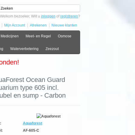
Welkom bezoeker, Wilt u
inloggen
of
registreren
?
Mijn Account
Afrekenen
Nieuwe klanten
Medicijnen
Meet- en Regel
Osmose
ng
Waterverbetering
Zeezout
zonden!
uaForest Ocean Guard
arium type 605 incl.
ubel en sump - Carbon
:
Aquaforest
l:
AF-605-C