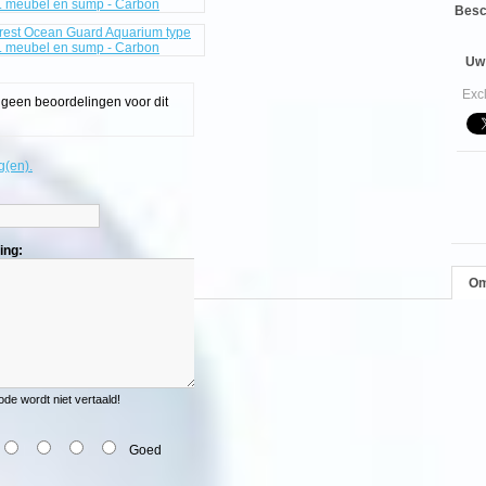
on
Besc
Uw 
Exc
g geen beoordelingen voor dit
g(en).
ing:
Om
e wordt niet vertaald!
Goed