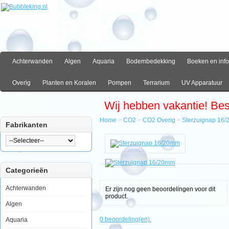
Achterwanden
Algen
Aquaria
Bodembedekking
Boeken en info
Overig
Planten en Koralen
Pompen
Terrarium
UV Apparatuur
Wij hebben vakantie! Be
Home
>
CO2
>
CO2 Overig
>
Sterzuignap 16
Fabrikanten
Home
CO2
CO2
Overig
Categorieën
Sterzuignap
16/20mm
Achterwanden
Er zijn nog geen beoordelingen voor dit
product.
Algen
Sterzuignap
0 beoordeling(en).
Aquaria
16/20mm