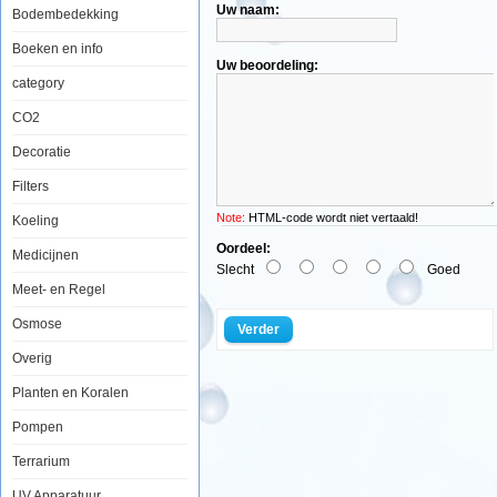
Uw naam:
Bodembedekking
Sterzuignap
Boeken en info
voor
Uw beoordeling:
het
category
op
plaats
CO2
houden
van
Decoratie
kabels,
luchtslangen,
verwarmingskabels
Filters
en
meer.
Note:
HTML-code wordt niet vertaald!
Koeling
Diameter
16/20mm
Oordeel:
Medicijnen
Prijs
Slecht
Goed
per
Meet- en Regel
stuk
Kleur
Osmose
transparant
Verder
Overig
Diversen
Planten en Koralen
Manufactured
by:
Diversen
Pompen
Model:
HO-
Terrarium
62201
Product
UV Apparatuur