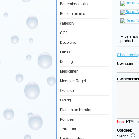
Bodembedekking
Boeken en info
Een
verwarmings
category
speciaal
voor
CO2
uw
Er zijn no
terrarium
product.
Decoratie
of
vivarium.
Leg
Filters
0 beoordelin
de
kabel
Koeling
Uw naam:
met
gebruik
Medicijnen
van
de
Uw beoordel
Meet- en Regel
bijgeleverde
zuignappen
Osmose
in
een
spiraalvorm
Overig
op
de
Planten en Koralen
bodem
van
Pompen
het
Note:
HTML-cod
terrarium,
Terrarium
stort
Oordeel:
het
Slecht
zand
UV Apparatuur