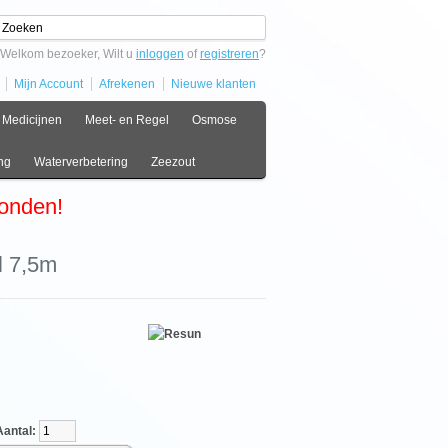
Welkom bezoeker, Wilt u
inloggen
of
registreren
?
Mijn Account
Afrekenen
Nieuwe klanten
Medicijnen
Meet- en Regel
Osmose
ng
Waterverbetering
Zeezout
zonden!
l 7,5m
tal: