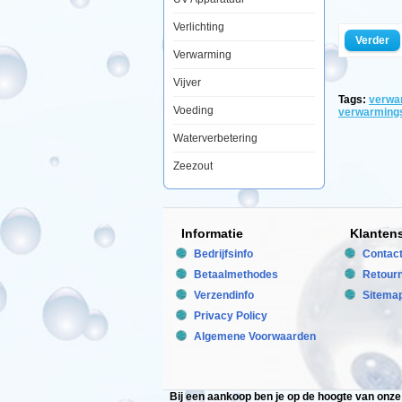
eroverheen
en
Verlichting
de
Verder
warmte
Verwarming
zal
gelijkmatig
Vijver
over
de
Tags:
verwa
Voeding
gehele
verwarming
bodem
van
Waterverbetering
uw
reptielen
Zeezout
verblijf
worden
verwarmd.
De
kabel
Informatie
Klanten
heeft
een
Bedrijfsinfo
Contac
extra
Betaalmethodes
dun
Retour
design
Verzendinfo
Sitema
waardoor
de
Privacy Policy
verwarmings
Algemene Voorwaarden
extreem
flexibel
is
en
in
Bij een aankoop ben je op de hoogte van onz
elke