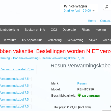
Winkelwagen
0 artikel(en) - € 0,00
Home
Contact
dembedekking
Boeken en info
CO2
Decoratie
Filters
Koeling
Terrarium
UV Apparatuur
Verlichting
Verwarming
Vijver
Voedi
bben vakantie! Bestellingen worden NIET ver
warming
>
Bodemverwarming
>
Resun Verwarmingskabel 7,5m
e
Resun Verwarmingskabe
arming
mverwarming
n
rmingskabel
Merk:
Resun
Model:
RE-HTC750
Beschikbaarheid:
Op voorraad
kabel
Aan
Uw prijs:
€ 29,95
(incl btw)