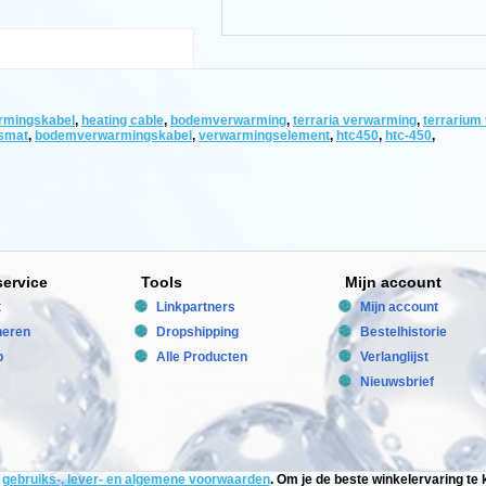
rmingskabel
,
heating cable
,
bodemverwarming
,
terraria verwarming
,
terrarium
smat
,
bodemverwarmingskabel
,
verwarmingselement
,
htc450
,
htc-450
,
service
Tools
Mijn account
t
Linkpartners
Mijn account
neren
Dropshipping
Bestelhistorie
p
Alle Producten
Verlanglijst
Nieuwsbrief
kabel
e
gebruiks-, lever- en algemene voorwaarden
. Om je de beste winkelervaring t