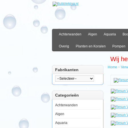
Achterwanden
Algen
Aquaria
Bo
Overig
Planten en Koralen
Pompen
Wij he
Home
>
Ver
Fabrikanten
Hom
Verw
Bode
Resu
Categorieën
Verwa
7,5m
Achterwanden
Algen
Resun
Aquaria
Verwarmings
7,5m