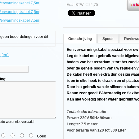
Excl. BTW: € 24,75
kabel
g geen beoordelingen voor dit
Omschrijving
Specs
Reviews
Een verwarmingskabel speciaal voor uw 
g(en).
Leg de kabel met gebruik van de bijgele
bodem van het terrarium, stort het zand 
over de gehele bodem van uw reptielen v
De kabel heeft een extra dun design waa
ing:
is en in elke hoek te draaien en of plaats
Door het gebruik van de siliconen buite
Resun zeer goed UV-bestendig en flexibel
Kan niet volledig onder water gebruikt w
Technische informatie
Power: 220V 50Hz 90watt
e wordt niet vertaald!
Lengte: 7.5 meter
Voor terarria van 120 tot 300 Liter
Goed