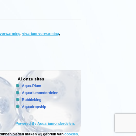
 verwarming
,
vivarium verwarming
,
Al onze sites
Aqua-Rium
Aquariumonderdelen
Bubbleking
Aquadropship
Powered By Aquariumonderdelen.
e kunnen bieden maken wij gebruik van
cookies
.