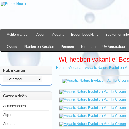
Achterwanden
Algen
Aquaria
Bodembedekking
Boeken en info
Overig
Planten en Koralen
Pompen
Terrarium
UV Apparatuur
Wij hebben vakantie! Be
Home
>
Aquaria
>
Aquatic Nature Evolution Va
Fabrikanten
Home
Aquaria
Aquatic
Nature
Categorieën
Evolution
Vanilla
Cream
Achterwanden
Algen
Aquaria