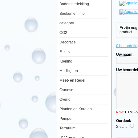
Bodembedekking
Aquatic
Nature
Boeken en info
Evolution
Deep
category
Brown
Er zijn no
product.
CO2
Decoratie
0 beoordelin
Filters
Uw naam:
De
Evolution
Koeling
is
een
Uw beoordel
Medicijnen
functioneel
en
Meet- en Regel
eigentijds
mini
Osmose
aquarium,
ontworpen
om
Overig
individuele
biotopen
Planten en Koralen
zo
Note:
HTML-cod
dicht
Pompen
mogelijk
Oordeel:
te
Slecht
Terrarium
benaderen.
UV Apparatuur