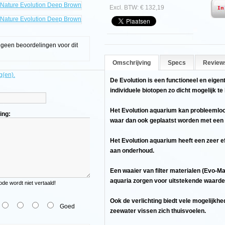
Excl. BTW: € 132,19
g geen beoordelingen voor dit
Omschrijving
Specs
Reviews
g(en).
De Evolution is een functioneel en eige
individuele biotopen zo dicht mogelijk t
Het Evolution aquarium kan probleemloo
ing:
waar dan ook geplaatst worden met een
Het Evolution aquarium heeft een zeer e
aan onderhoud.
Een waaier van filter materialen (Evo-Ma
aquaria zorgen voor uitstekende waarde
e wordt niet vertaald!
Ook de verlichting biedt vele mogelijkhe
Goed
zeewater vissen zich thuisvoelen.