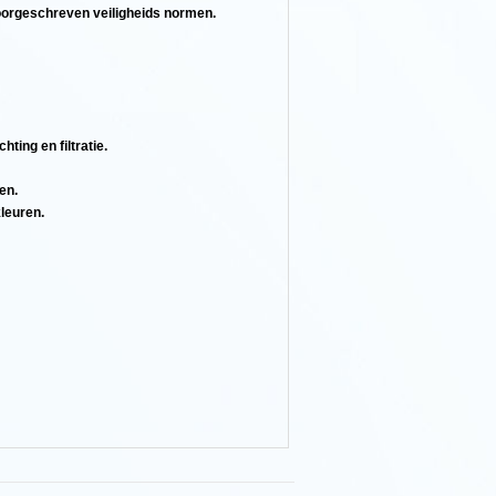
voorgeschreven veiligheids normen.
ting en filtratie.
en.
kleuren.