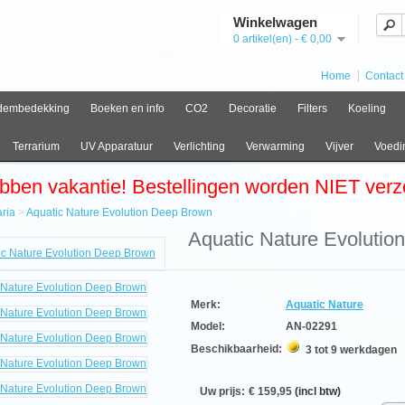
Winkelwagen
0 artikel(en) - € 0,00
Home
Contact
dembedekking
Boeken en info
CO2
Decoratie
Filters
Koeling
Terrarium
UV Apparatuur
Verlichting
Verwarming
Vijver
Voedi
bben vakantie! Bestellingen worden NIET ver
ria
>
Aquatic Nature Evolution Deep Brown
e
Aquatic Nature Evoluti
ia
ic
e
tion
Merk:
Aquatic Nature
n
Model:
AN-02291
Beschikbaarheid:
3 tot 9 werkdagen
Aa
Uw prijs:
€ 159,95
(incl btw)