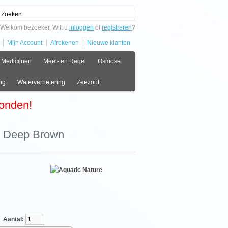
Welkom bezoeker, Wilt u
inloggen
of
registreren
?
Mijn Account
Afrekenen
Nieuwe klanten
Medicijnen
Meet- en Regel
Osmose
ng
Waterverbetering
Zeezout
zonden!
on Deep Brown
ntal: