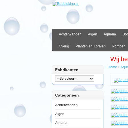
Achterwanden
Algen
Aquaria
Bo
Overig
Planten en Koralen
Pompen
Wij he
Home
>
Aqua
Fabrikanten
Hom
Aquar
Aquat
Natur
Categorieën
Evolu
Deep
Brow
Achterwanden
Algen
Aquaria