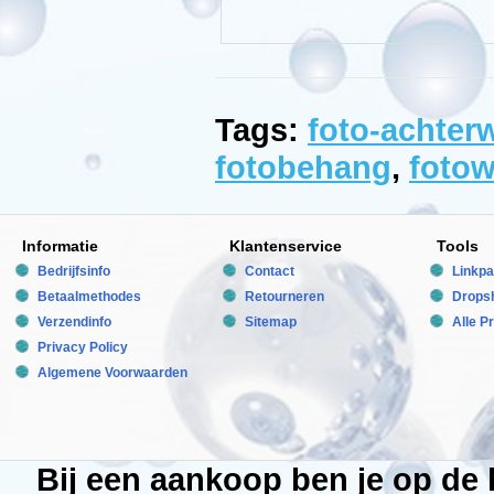
uw
aquarium
oneindig
ver
doorloopt.
Tevens
geeft
het
Tags:
foto-achter
de
aquariumbewoners
fotobehang
,
foto
meer
rust
als
zij
niet
aan
Informatie
Klantenservice
Tools
alle
Bedrijfsinfo
kanten
Contact
Linkpa
van
Betaalmethodes
Retourneren
Dropsh
het
aquarium
Verzendinfo
Sitemap
Alle P
beweging
Privacy Policy
kunnen
zien
Algemene Voorwaarden
door
het
glas.
Technische
Bij een aankoop ben je op de
informatie