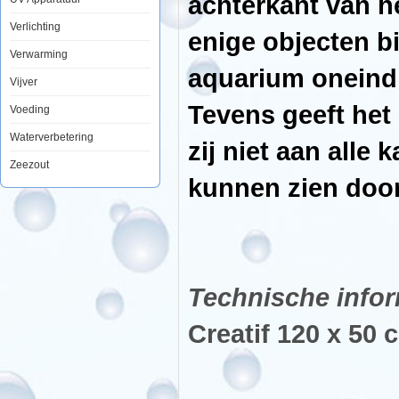
achterkant van h
nooit
tevoren
Verlichting
te
enige objecten bij
geven.
Verwarming
De
foto
aquarium oneindi
Vijver
achterwand
plaatst
Tevens geeft het
u
Voeding
met
gemak
Waterverbetering
zij niet aan all
aan
de
Zeezout
achterkant
kunnen zien door
van
het
aquarium
en
door
op
de
voorgrond
enige
Technische infor
objecten
bij
te
Creatif 120 x 50 
plaatsen
zal
het
net
lijken
of