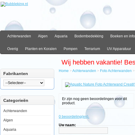
Achterwanden
Algen
Aquaria
Bodembedekking
Boeken en info
Overig
Planten en Koralen
Pompen
Terrarium
UV Apparatuur
Wij hebben vakantie! Be
Home
>
Achterwanden
>
Foto Achterwanden
Fabrikanten
Home
Achterwanden
Foto
Achterwanden
Er zijn nog geen beoordelingen voor dit
Categorieën
Aquatic
product.
Nature
Foto
Achterwanden
Achterwand
0 beoordeling(en).
Creatif
Algen
120
Uw naam:
x
Aquaria
50