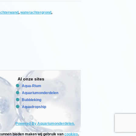
achterwand
,
waterachtergrond
,
Al onze sites
Aqua-Rium
Aquariumonderdelen
Bubbleking
Aquadropship
Powered By Aquariumonderdelen.
e kunnen bieden maken wij gebruik van
cookies
.