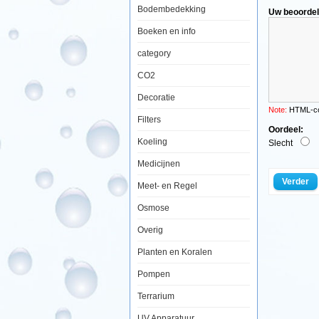
Bodembedekking
Uw beoordel
Boeken en info
category
Aquatic
Nature
CO2
Foto
Achterwand
BC
Decoratie
60
Note:
HTML-cod
x
Filters
40
Oordeel:
Koeling
Slecht
Medicijnen
Verder
Een
Meet- en Regel
simpele
maar
Osmose
zeer
effectieve
Overig
manier
om
Planten en Koralen
uw
aquarium
Pompen
een
uitstraling
als
Terrarium
nooit
tevoren
UV Apparatuur