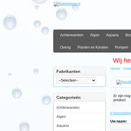
Achterwanden
Algen
Aquaria
Bo
Overig
Planten en Koralen
Pompen
Wij he
Home
>
Ach
Fabrikanten
Hom
Acht
Foto
Acht
Er zijn no
Categorieën
Aquat
product.
Natur
Foto
Achterwanden
Acht
0 beoordelin
BC
Algen
60
Uw naam:
x
Aquaria
40