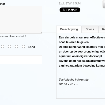
Excl. BTW: € 5,74
ing:
Omschrijving
Specs
R
e wordt niet vertaald!
Een simpele maar zeer effectieve 
nooit tevoren te geven.
De foto achterwand plaatst u met
Goed
en door op de voorgrond enige objec
aquarium oneindig ver doorloopt.
Tevens geeft het de aquariumbewone
van het aquarium beweging kunnen 
Technische informatie
BC 60 x 40 cm