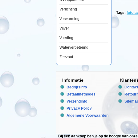
te
geven.
Verlichting
De
Tags:
foto-
foto
Verwarming
achterwand
plaatst
Vijver
u
met
gemak
Voeding
aan
de
Waterverbetering
achterkant
van
Zeezout
het
aquarium
en
door
op
Informatie
Klanten
de
voorgrond
Bedrijfsinfo
Contac
enige
objecten
Betaalmethodes
Retour
bij
Verzendinfo
Sitema
te
plaatsen
Privacy Policy
zal
het
Algemene Voorwaarden
net
lijken
of
uw
Bij een aankoop ben je op de hoogte van onz
aquarium