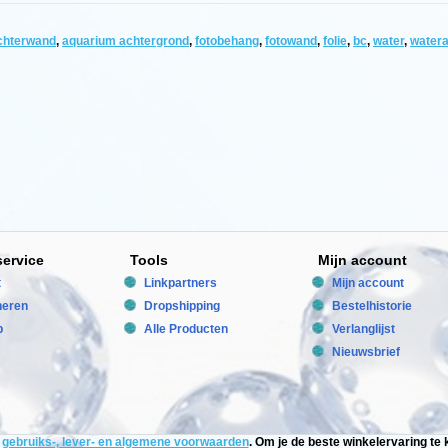
achterwand
,
aquarium achtergrond
,
fotobehang
,
fotowand
,
folie
,
bc
,
water
,
water
service
Tools
Mijn account
t
Linkpartners
Mijn account
neren
Dropshipping
Bestelhistorie
p
Alle Producten
Verlanglijst
Nieuwsbrief
e
gebruiks-, lever- en algemene voorwaarden
. Om je de beste winkelervaring t