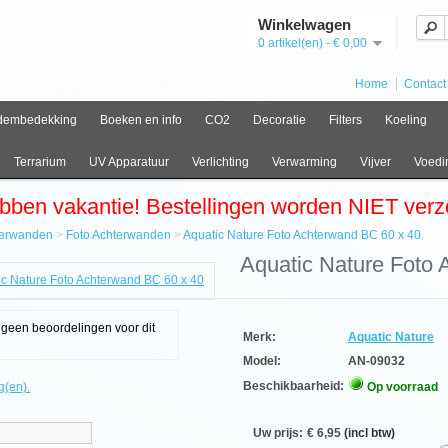
Winkelwagen
0 artikel(en) - € 0,00
Home
Contact
dembedekking
Boeken en info
CO2
Decoratie
Filters
Koeling
Terrarium
UV Apparatuur
Verlichting
Verwarming
Vijver
Voedi
bben vakantie! Bestellingen worden NIET ver
terwanden
>
Foto Achterwanden
>
Aquatic Nature Foto Achterwand BC 60 x 40
e
Aquatic Nature Foto
erwanden
erwanden
g geen beoordelingen voor dit
ic
Merk:
Aquatic Nature
e
Model:
AN-09032
erwand
Beschikbaarheid:
g(en).
Op voorraad
A
Uw prijs:
€ 6,95
(incl btw)