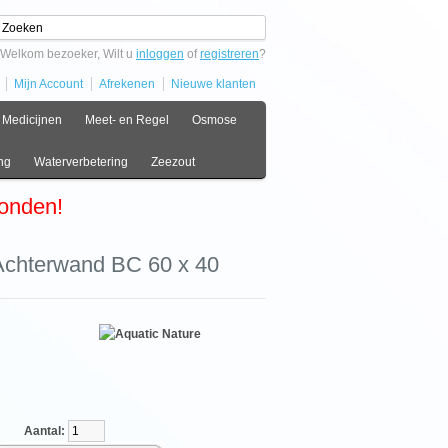
Welkom bezoeker, Wilt u
inloggen
of
registreren
?
Mijn Account
Afrekenen
Nieuwe klanten
Medicijnen
Meet- en Regel
Osmose
ng
Waterverbetering
Zeezout
zonden!
 Achterwand BC 60 x 40
antal: