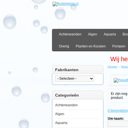
Achterwanden
Algen
Aquaria
Bo
Overig
Planten en Koralen
Pompen
Wij he
Home
>
Voe
Fabrikanten
Hom
Voed
Zeewa
Voer
Er zijn no
Categorieën
Aquaf
product.
Stron
10ml
Achterwanden
0 beoordelin
Algen
Uw naam:
Aquaria
Aquaforest