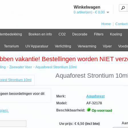
Winkelwagen
0 artikel(en) - € 0,00
Home
Contact
dembedekking
Boeken en info
CO2
Decoratie
Filters
Koeling
Terrarium
UV Apparatuur
Verlichting
Verwarming
Vijver
Voedi
bben vakantie! Bestellingen worden NIET ver
ding
>
Zeewater Voer
>
Aquaforest Strontium 10ml
e
Aquaforest Strontium 10m
ing
ter
g geen beoordelingen voor dit
orest
Merk:
Aquaforest
tium
Model:
AF-32178
Beschikbaarheid:
g(en).
Op voorraad
Aanta
Uw prijs:
€ 6,50
(incl btw)