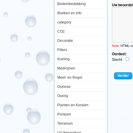
Strontium
Bodembedekking
Uw beoordel
10ml
Boeken en info
category
Supplement
CO2
bevat
geconcentre
Decoratie
strontium.
Strontium,
Note:
HTML-cod
naast
Filters
calcium
Oordeel:
en
Koeling
Slecht
magnesium,
is
Medicijnen
het
een
Verder
Meet- en Regel
van
de
Osmose
belangrijkste
sporeneleme
in
Overig
natuurlijk
zeewater,
Planten en Koralen
waar
de
Pompen
concentratie
is
Terrarium
ongeveer
8
ppm.
UV Apparatuur