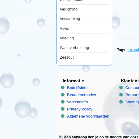
Het
wordt
Verlichting
sterk
geassimileer
Verwarming
samen
met
Vijver
calcium
in
Voeding
zowel
het
koraal
Waterverbetering
Tags:
stront
skeletten
en
Zeezout
schelpen
van
ongewerveld
zeedieren.
Volgens
Informatie
Klanten
ons
onderzoek
Bedrijfsinfo
Contac
verhouding
Betaalmethodes
van
Retour
Ca:
Verzendinfo
Sitema
Sr
opgelost
Privacy Policy
van
Algemene Voorwaarden
calcium
reactoren
is
beneden
het
Bij een aankoop ben je op de hoogte van onz
normale