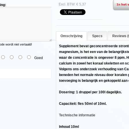
Excl. BTW: € 5,37
ing:
erde
Omschrijving
Specs
Reviews (
e wordt niet vertaald!
Supplement bevat geconcentreerde stronti
magnesium, is het een van de belangrijkst
waar de concentratie is ongeveer 8 ppm. 
Goed
calcium in zowel het koraal skeletten en 
Volgens ons onderzoek verhouding van Ca:
beneden het normale niveau door koralen 
toevoeging is belangrijk en gekoppeld aan 
nten
Dosering: 1 druppel per 100l dagelijks.
Capaciteit: fles 50ml of 10ml.
Technische informatie
Inhoud 10ml