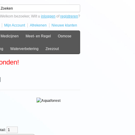
Welkom bezoeker, Wilt u
inloggen
of
registreren
?
Mijn Account
Afrekenen
Nieuwe klanten
Medicijnen
Meet- en Regel
Osmose
ng
Waterverbetering
Zeezout
zonden!
l
l: