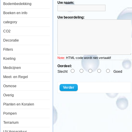
Uw naam:
Bodembedekking
Boeken en info
Aquabee
Uw beoordeling:
levert
category
met
de
CO2
Up
serie
Decoratie
een
compacte
geluidsarme
Filters
opvoerpomp
voor
Note:
HTML-code wordt niet vertaald!
Koeling
zoet
en
Oordeel:
Medicijnen
zoutwater
Slecht
Goed
aquariums
Meet- en Regel
en
vijvers.
Osmose
Verder
De
Overig
pomp
produceert
Planten en Koralen
een
minimale
ruis
Pompen
en
heeft
Terrarium
een
lange
UV Apparatuur