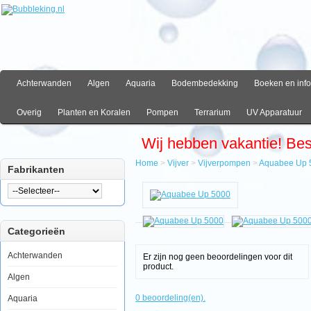
Achterwanden
Algen
Aquaria
Bodembedekking
Boeken en info
Overig
Planten en Koralen
Pompen
Terrarium
UV Apparatuur
Wij hebben vakantie! Be
Home
>
Vijver
>
Vijverpompen
>
Aquabee Up 
Fabrikanten
Home
Vijver
Vijverpompen
Aquabee
Categorieën
Up
5000
Achterwanden
Er zijn nog geen beoordelingen voor dit
product.
Algen
Aquabee
0 beoordeling(en).
Aquaria
Up
5000