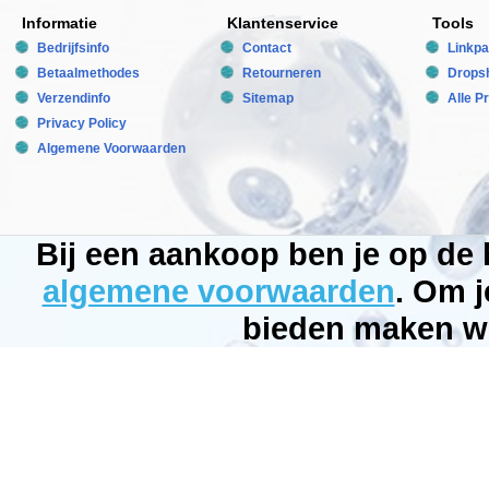
folie
Informatie
Klantenservice
Tools
en
zijn
Bedrijfsinfo
Contact
Linkpa
dubbelzijdig
bedrukt
Betaalmethodes
Retourneren
Dropsh
zodat
Verzendinfo
Sitemap
Alle P
zij
aan
Privacy Policy
allebei
de
Algemene Voorwaarden
kanten
kunnen
worden
gebruikt.
Creer
binnen
Bij een aankoop ben je op de
luttele
minuten
algemene voorwaarden
. Om j
een
compleet
nieuw
bieden maken wi
uiterlijk
voor
uw
aquarium
of
terrarium
door
de
fotowand
om
te