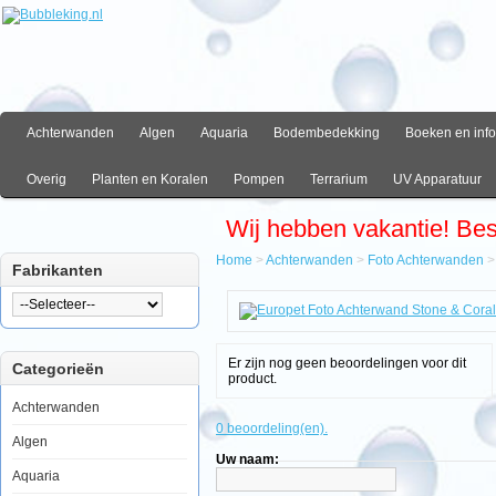
Achterwanden
Algen
Aquaria
Bodembedekking
Boeken en info
Overig
Planten en Koralen
Pompen
Terrarium
UV Apparatuur
Wij hebben vakantie! Be
Home
>
Achterwanden
>
Foto Achterwanden
Fabrikanten
Home
Achterwanden
Foto
Achterwanden
Er zijn nog geen beoordelingen voor dit
Categorieën
Europet
product.
Foto
Achterwand
Achterwanden
Stone
0 beoordeling(en).
&
Algen
Coral
Uw naam:
50x120cm
Aquaria