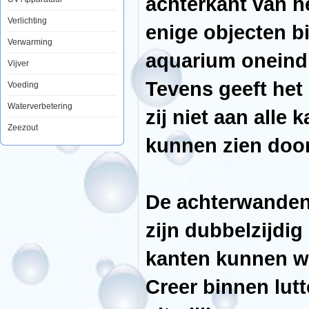
achterkant van h
te
geven.
Verlichting
De
enige objecten bij
foto
Verwarming
achterwand
plaatst
aquarium oneindi
Vijver
u
met
Tevens geeft het
gemak
Voeding
aan
de
Waterverbetering
zij niet aan all
achterkant
van
Zeezout
het
kunnen zien door
aquarium
en
door
op
de
voorgrond
De achterwanden 
enige
objecten
bij
zijn dubbelzijdig
te
plaatsen
zal
kanten kunnen w
het
net
lijken
Creer binnen lut
of
uw
aquarium