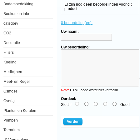
Bodembedekking
Er zijn nog geen beoordelingen voor dit
product.
Boeken en info
0 beoordeling(en).
category
Tropical
Uw naam:
CO2
Sanital
Zout
met
Decoratie
Aloe
Uw beoordeling:
Vera
Filters
1000ml
Koeling
Medicijnen
Meet- en Regel
Note:
HTML-code wordt niet vertaald!
Osmose
Tropical
Oordeel:
Sanital
Overig
Aquarium
Slecht
Goed
Zout
Planten en Koralen
is
een
Pompen
Verder
uitstekend
middel
Terrarium
in
zoet
en
UV Apparatuur