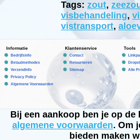
en
Tags:
zout
,
zeezo
flagellaten"
te
visbehandeling
,
v
bestrijden.
Onder
vistransport
,
aloe
bepaalde
voorwaarden
kan
zout
dus
een
Informatie
Klantenservice
Tools
weldadige
invloed
Bedrijfsinfo
Contact
Linkpa
hebben
Betaalmethodes
Retourneren
Dropsh
op
de
Verzendinfo
Sitemap
Alle P
gezondheid
van
Privacy Policy
vissen.
Algemene Voorwaarden
Het
is
natuurlijk
nadelig
om
teveel
zout
Bij een aankoop ben je op de
toe
te
algemene voorwaarden
. Om j
voegen
en
bieden maken wi
om
die