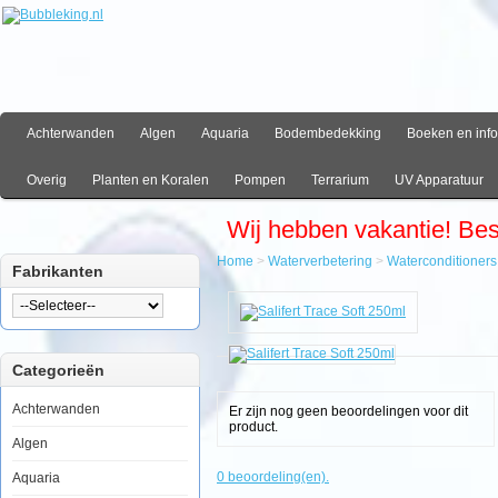
Achterwanden
Algen
Aquaria
Bodembedekking
Boeken en info
Overig
Planten en Koralen
Pompen
Terrarium
UV Apparatuur
Wij hebben vakantie! Be
Home
>
Waterverbetering
>
Waterconditioners
Fabrikanten
Home
Waterverbetering
Waterconditioners
Salifert
Categorieën
Trace
Soft
250ml
Achterwanden
Er zijn nog geen beoordelingen voor dit
product.
Algen
0 beoordeling(en).
Aquaria