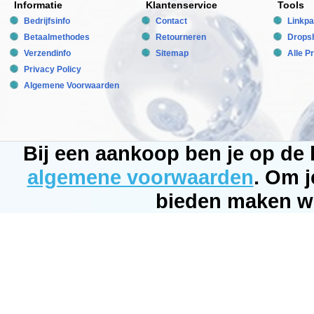
Informatie
Klantenservice
Tools
(25
gallons)
Bedrijfsinfo
Contact
Linkpa
eenmaal
Betaalmethodes
Retourneren
Dropsh
per
week.
Verzendinfo
Sitemap
Alle P
Wanneer
gecombineerd
Privacy Policy
met
Algemene Voorwaarden
Trace
Hard
moet
de
totale
dosering
(ml
Bij een aankoop ben je op de
Trace
Soft
algemene voorwaarden
. Om j
+
ml
bieden maken wi
Trace
Hard)
niet
meer
bedragen
dan
10
ml
per
100
liters
(25
gallons).