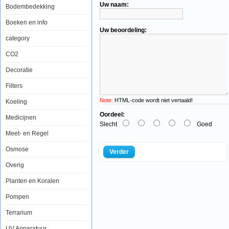
Uw naam:
Salifert
Bodembedekking
Trace
Soft
Boeken en info
250ml
Uw beoordeling:
category
CO2
Decoratie
Met
sporenelementen
voor
Filters
het
aquarium
Note:
HTML-code wordt niet vertaald!
Koeling
bedoelen
we
Oordeel:
Medicijnen
meestal
Slecht
Goed
elementen
Meet- en Regel
die
aanwezig
Osmose
zijn
Verder
in
natuurlijk
Overig
zeewater
in
Planten en Koralen
een
concentratie
Pompen
lager
dan
Terrarium
ca.
1
mg
UV Apparatuur