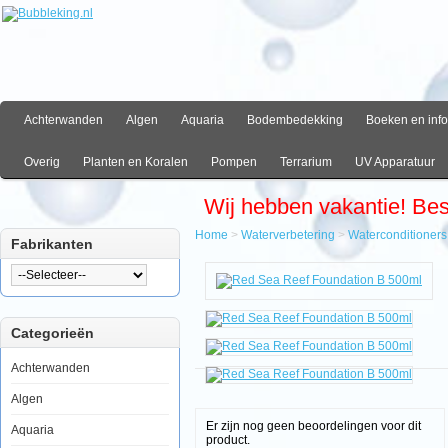
Achterwanden
Algen
Aquaria
Bodembedekking
Boeken en info
Overig
Planten en Koralen
Pompen
Terrarium
UV Apparatuur
Wij hebben vakantie! Be
Home
>
Waterverbetering
>
Waterconditioners
Fabrikanten
Home
Waterverbetering
Waterconditioners
Red
Categorieën
Sea
Reef
Foundation
Achterwanden
B
500ml
Algen
Er zijn nog geen beoordelingen voor dit
Aquaria
product.