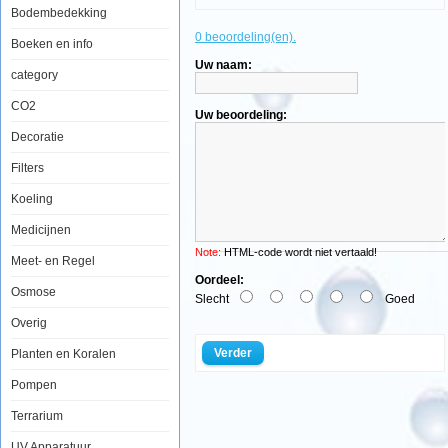
Bodembedekking
Red
0 beoordeling(en).
Boeken en info
Sea
Reef
Uw naam:
category
Foundation
B
CO2
500ml
Uw beoordeling:
Decoratie
Filters
Red
Koeling
Sea's
Reef
Medicijnen
Foundation
Program
Note:
HTML-code wordt niet vertaald!
is
Meet- en Regel
gebaseerd
Oordeel:
op
Osmose
Slecht
Goed
jarenlange
ervaring
Overig
in
het
Verder
Planten en Koralen
ontwikkelen
van
Pompen
duurzame
zee-
aquarium
Terrarium
oplossingen.
Om
UV Apparatuur