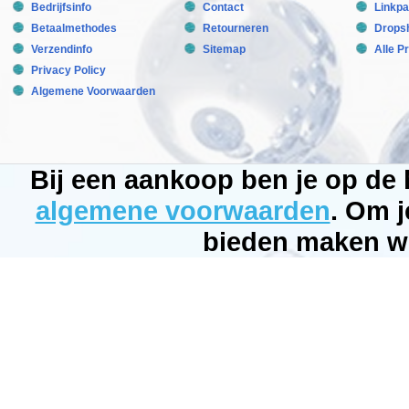
Sea
Bedrijfsinfo
Contact
Linkpa
Manufactured
by:
Betaalmethodes
Retourneren
Dropsh
Red
Verzendinfo
Sitemap
Alle P
Sea
Model:
Privacy Policy
RED-
22023
Algemene Voorwaarden
Product
ID:
3.2
259
14.99
14.99
Available
Bij een aankoop ben je op de
from:
Bubbleking.nl
algemene voorwaarden
. Om j
2026-
08-
16
bieden maken wi
Pre-
Order
New