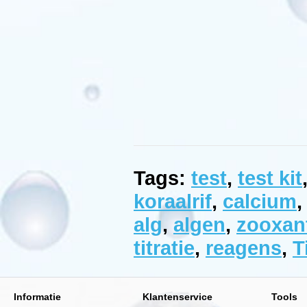
van
het
Red
Sea
volledige
Reef
Care
Program.
Vloeibaar
supplement:
1ml
vloeistof
zal
de
alkaliniteit
met
Tags:
test
,
test kit
0.36
meq/l
koraalrif
,
calcium
(1dKH)
alg
,
algen
,
zooxan
in
100
titratie
,
reagens
,
T
liter
verhogen.
Informatie
Klantenservice
Tools
Red