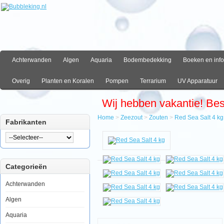
Achterwanden
Algen
Aquaria
Bodembedekking
Boeken en info
Overig
Planten en Koralen
Pompen
Terrarium
UV Apparatuur
Wij hebben vakantie! Be
Home
>
Zeezout
>
Zouten
>
Red Sea Salt 4 kg
Fabrikanten
Home
Zeezout
Zouten
Red
Categorieën
Sea
Salt
4
Achterwanden
kg
Algen
Aquaria