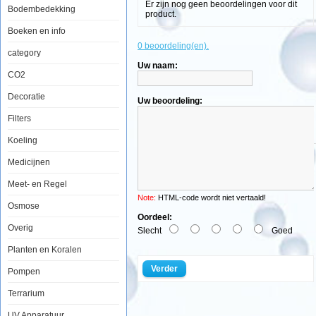
Er zijn nog geen beoordelingen voor dit
Bodembedekking
product.
Red
Sea
Boeken en info
Salt
0 beoordeling(en).
4
category
kg
Uw naam:
CO2
Decoratie
Uw beoordeling:
Red
Filters
Sea
Zout
Koeling
is
ontworpen
Medicijnen
om
de
Meet- en Regel
exacte
parameters
Note:
HTML-code wordt niet vertaald!
Osmose
van
tropische
Oordeel:
rif
Overig
Slecht
Goed
water
te
Planten en Koralen
voorzien
van
Verder
Pompen
een
licht
Terrarium
verhoogde
alkaliteit
als
UV Apparatuur