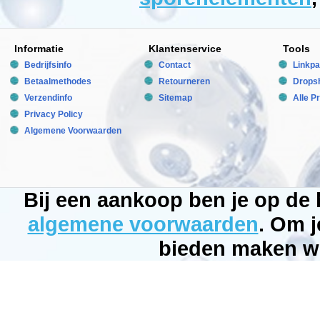
Manufactured
by:
Red
Sea
Model:
Informatie
Klantenservice
Tools
RED-
11040
Bedrijfsinfo
Contact
Linkpa
Product
Betaalmethodes
Retourneren
Dropsh
ID:
7290100771136
Verzendinfo
Sitemap
Alle P
3
254
13.5
Privacy Policy
13.5
Algemene Voorwaarden
Available
from:
Bubbleking.nl
2026-
08-
18
Bij een aankoop ben je op de
Op
voorraad
New
algemene voorwaarden
. Om j
bieden maken wi