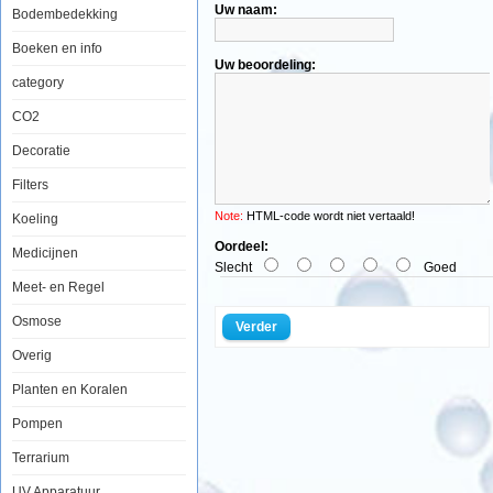
Uw naam:
Bodembedekking
Red
Sea
Boeken en info
Lindehout
Uw beoordeling:
uitstromer
category
CO2
Linde
Decoratie
(Tilia)
is
Filters
een
geslacht
Note:
HTML-code wordt niet vertaald!
Koeling
van
bomen
Oordeel:
Medicijnen
uit
Slecht
Goed
de
kaasjeskruidfamilie
Meet- en Regel
(Malvaceae).
De
Osmose
Verder
soorten
van
Overig
dit
geslacht
Planten en Koralen
komen
voor
Pompen
op
het
noordelijk
Terrarium
halfrond
in
UV Apparatuur