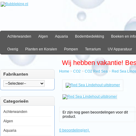
Achterwanden
Algen
Aquaria
Bodembedekking
Boeken en info
Overig
Planten en Koralen
Pompen
Terrarium
UV Apparatuur
Wij hebben vakantie! Be
Home
>
CO2
>
CO2 Red Sea
>
Red Sea Linde
Fabrikanten
Home
CO2
CO2
Red
Categorieën
Sea
Red
Sea
Achterwanden
Er zijn nog geen beoordelingen voor dit
Lindehout
product.
uitstromer
Algen
0 beoordeling(en).
Aquaria