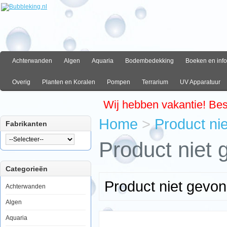
Achterwanden
Algen
Aquaria
Bodembedekking
Boeken en info
Overig
Planten en Koralen
Pompen
Terrarium
UV Apparatuur
Wij hebben vakantie! Be
Home
>
Product ni
Fabrikanten
Product niet
Categorieën
Product niet gevo
Achterwanden
Algen
Aquaria