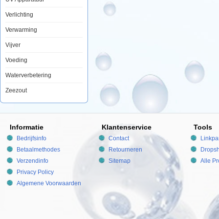
Verlichting
Verwarming
Vijver
Voeding
Waterverbetering
Zeezout
Informatie
Klantenservice
Tools
Bedrijfsinfo
Contact
Linkpa
Betaalmethodes
Retourneren
Dropsh
Verzendinfo
Sitemap
Alle P
Privacy Policy
Algemene Voorwaarden