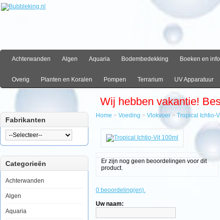
Achterwanden
Algen
Aquaria
Bodembedekking
Boeken en info
Overig
Planten en Koralen
Pompen
Terrarium
UV Apparatuur
Wij hebben vakantie! Be
Home
>
Voeding
>
Vlokvoer
>
Tropical Ichtio-
Fabrikanten
Home
Voeding
Vlokvoer
Tropical
Er zijn nog geen beoordelingen voor dit
Categorieën
Ichtio-
product.
Vit
100ml
Achterwanden
0 beoordeling(en).
Algen
Uw naam:
Aquaria