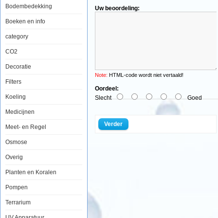
Tropical
Bodembedekking
Uw beoordeling:
Ichtio-
Vit
Boeken en info
100ml
category
CO2
Decoratie
Tropical
Ichtio-
Note:
HTML-code wordt niet vertaald!
Vit
Filters
is
Oordeel:
een
Koeling
Slecht
Goed
compleet
proteinerijk
Medicijnen
vlokvoer
voor
Verder
Meet- en Regel
dagelijks
voederen
Osmose
van
alle
aquariumvissen.
Overig
IchtioVit
voorziet
Planten en Koralen
uw
vissen
Pompen
van
hun
Terrarium
dagelijks
hoeveelheid
vitamines,
UV Apparatuur