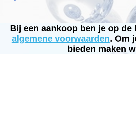
ID:
5900469770030
4.6
221
2.47
2.47
Available
Bij een aankoop ben je op de
from:
Bubbleking.nl
2026-
algemene voorwaarden
. Om j
08-
21
bieden maken wi
Op
voorraad
New