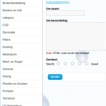
0 beoordeling(en).
Bodembedekking
Tropical
Uw naam:
Guppy
Boeken en info
250ml
category
Uw beoordeling:
CO2
Een
Decoratie
speciaal
multi-
Filters
ingrediÃÂ«nt
vlokkenvoer
Koeling
voor
guppy's
Note:
HTML-code wordt niet vertaald!
en
Medicijnen
ander
Oordeel:
klein
Meet- en Regel
levendbarend
Slecht
Goed
vis.
Osmose
Tropical
Guppy
Overig
Verder
bevat
een
Planten en Koralen
uitgebalanceerde
hoeveelheid
natuurlijk
Pompen
zeezout
toegevoegd,
Terrarium
dit
bepaalt
UV Apparatuur