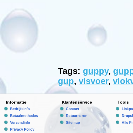
Kleurstoffen.
antioxidant.
Analyse:
ruw
eiwit
50,0%,
ruw
vet
8,0%,
vezels
3,0%,
vocht
7,0%.
Voeden:
Kleine
Tags:
guppy
,
gupp
porties
meerdere
gup
,
visvoer
,
vlok
malen
per
dag.
Verkrijgbaar
in
Informatie
Klantenservice
Tools
150ml
Bedrijfsinfo
Contact
Linkpa
en
250ml
Betaalmethodes
Retourneren
Dropsh
formaat.
Tropical
Verzendinfo
Sitemap
Alle P
Manufactured
Privacy Policy
by: