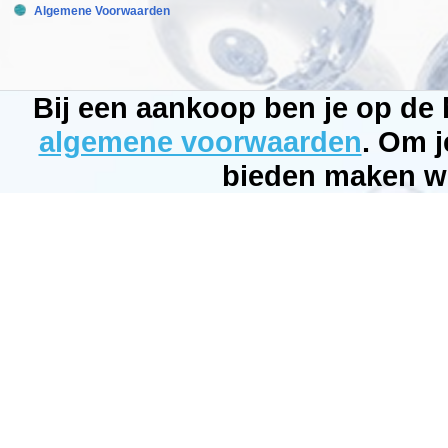
Tropical
Algemene Voorwaarden
Model:
TRS-
077
Product
ID:
5900469770542
Bij een aankoop ben je op de
3.8
231
5.98
5.98
algemene voorwaarden
. Om j
Available
from:
bieden maken wi
Bubbleking.nl
2026-
08-
21
Pre-
Order
New