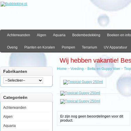
Achterwanden
Algen
Aquaria
Bodembedekking
Boeken en info
Overig
Planten en Koralen
Pompen
Terrarium
UV Apparatuur
Wij hebben vakantie! Be
Home
>
Voeding
>
Betta en Guppy Voer
>
Trop
Fabrikanten
Home
Voeding
Betta
en
Categorieën
Guppy
Voer
Tropical
Achterwanden
Guppy
250ml
Er zijn nog geen beoordelingen voor dit
Algen
product.
Aquaria