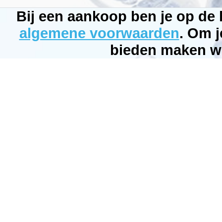
by:
GHL
Bij een aankoop ben je op de
Model:
PL-
algemene voorwaarden
. Om j
0603
Product
ID:
bieden maken wi
3.3
136
49.95
49.95
Available
from:
Bubbleking.nl
2026-
08-
21
Pre-
Order
New