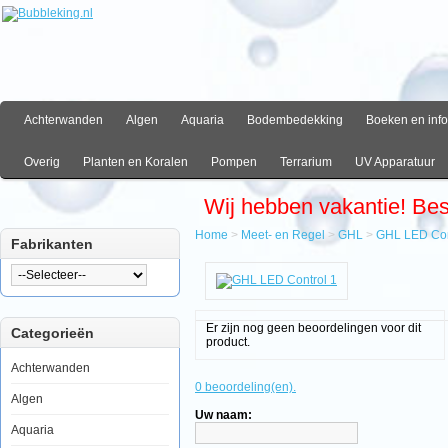
Achterwanden
Algen
Aquaria
Bodembedekking
Boeken en info
Overig
Planten en Koralen
Pompen
Terrarium
UV Apparatuur
Wij hebben vakantie! Be
Home
>
Meet- en Regel
>
GHL
>
GHL LED Con
Fabrikanten
Home
Meet-
en
Regel
Er zijn nog geen beoordelingen voor dit
Categorieën
GHL
product.
GHL
LED
Achterwanden
Control
0 beoordeling(en).
1
Algen
Uw naam:
Aquaria