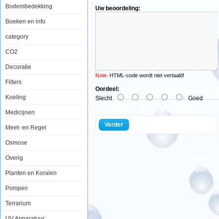
Bodembedekking
Uw beoordeling:
GHL
Boeken en info
LED
Control
category
1
CO2
Decoratie
Note:
HTML-code wordt niet vertaald!
De
Filters
GHL
Oordeel:
Led
Koeling
Slecht
Goed
Control1
Controller
Medicijnen
maakt
het
Verder
Meet- en Regel
mogelijk
om
Osmose
bepaalde
LED-
lampen
Overig
met
een
Planten en Koralen
ProfiLux
computer
Pompen
aan
te
Terrarium
sturen.
U
kunt
UV Apparatuur