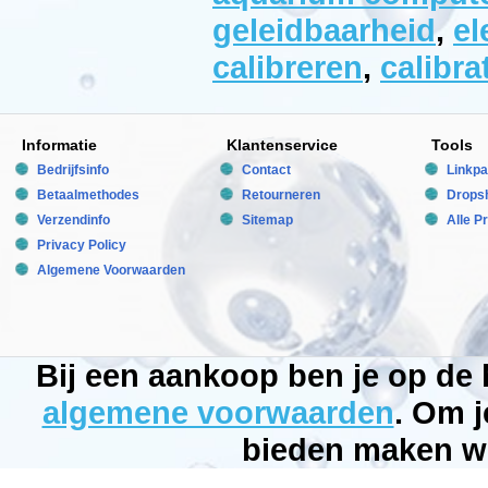
voorraad
New
geleidbaarheid
,
el
calibreren
,
calibra
Informatie
Klantenservice
Tools
Bedrijfsinfo
Contact
Linkpa
Betaalmethodes
Retourneren
Dropsh
Verzendinfo
Sitemap
Alle P
Privacy Policy
Algemene Voorwaarden
Bij een aankoop ben je op de
algemene voorwaarden
. Om j
bieden maken wi