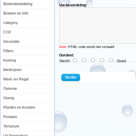
Calibratie
Bodembedekking
Uw beoordeling:
vloeistof
pH9
Boeken en info
category
CO2
Zeer
nauwkeurige
Decoratie
en
stabiele
Note:
HTML-code wordt niet vertaald!
ijkvloeistof
Filters
voor
Oordeel:
het
Koeling
Slecht
Goed
calibreren
van
Medicijnen
pH-
meters
Verder
Meet- en Regel
op
een
Osmose
pH-
waarde
van
Overig
precies
9,00
Planten en Koralen
bij
kamertemperatuur.
Pompen
Na
Terrarium
de
calibratie
de
UV Apparatuur