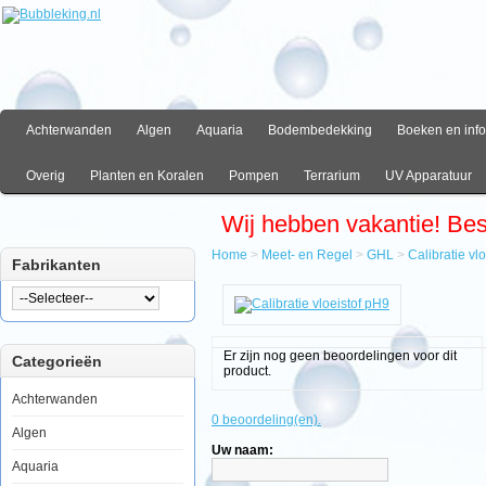
Achterwanden
Algen
Aquaria
Bodembedekking
Boeken en info
Overig
Planten en Koralen
Pompen
Terrarium
UV Apparatuur
Wij hebben vakantie! Be
Home
>
Meet- en Regel
>
GHL
>
Calibratie vl
Fabrikanten
Home
Meet-
en
Regel
Er zijn nog geen beoordelingen voor dit
Categorieën
GHL
product.
Calibratie
vloeistof
Achterwanden
pH9
0 beoordeling(en).
Algen
Uw naam:
Aquaria