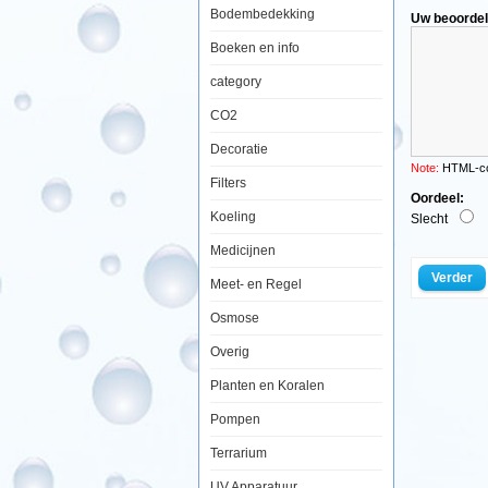
Easy
Bodembedekking
Uw beoordel
Life
Excital
Boeken en info
250ml
category
CO2
Decoratie
Excital
verd
Note:
HTML-cod
rode
Filters
smeeralge
Oordeel:
Koeling
(Cyano
Slecht
sp.),
Medicijnen
door
Verder
Meet- en Regel
de
groei
Osmose
van
Overig
specifieke
micro-
Planten en Koralen
organisme
Pompen
op
lichtgevoel
Terrarium
plaatsen
UV Apparatuur