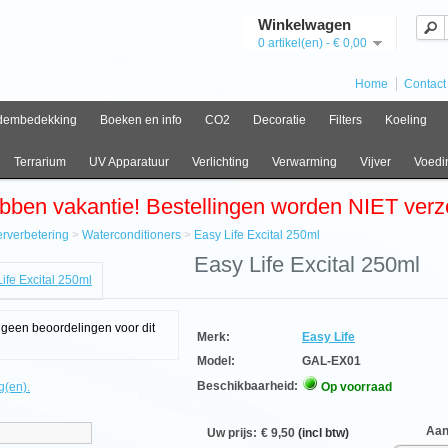
Winkelwagen
0 artikel(en) - € 0,00
Home
Contact
dembedekking
Boeken en info
CO2
Decoratie
Filters
Koeling
Terrarium
UV Apparatuur
Verlichting
Verwarming
Vijver
Voedi
bben vakantie! Bestellingen worden NIET ver
rverbetering
>
Waterconditioners
>
Easy Life Excital 250ml
e
Easy Life Excital 250ml
verbetering
conditioners
g geen beoordelingen voor dit
Merk:
Easy Life
l
l
Model:
GAL-EX01
Beschikbaarheid:
g(en).
Op voorraad
Aanta
Uw prijs:
€ 9,50
(incl btw)