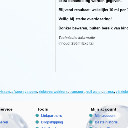
extra behandeling worden gegeven.
Blijvend resultaat: wekelijks 10 ml per 1
Veilig bij sterke overdosering!
Donker bewaren, buiten bereik van kin
n
Technische informatie
Inhoud: 250ml Excital
vissen
,
afweersysteem
,
ziekteverwekkers
,
transport
,
vuil water
,
stress
,
visziek
service
Tools
Mijn account
t
Linkpartners
Mijn account
neren
Dropshipping
Bestelhistorie