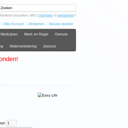
Welkom bezoeker, Wilt u
inloggen
of
registreren
?
Mijn Account
Afrekenen
Nieuwe klanten
Medicijnen
Meet- en Regel
Osmose
ng
Waterverbetering
Zeezout
zonden!
l: