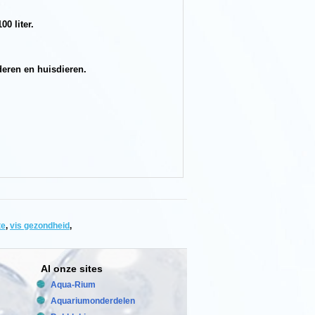
00 liter.
deren en huisdieren.
te
,
vis gezondheid
,
Al onze sites
Aqua-Rium
Aquariumonderdelen