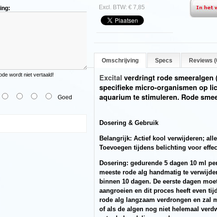
Excl. BTW: € 7,85
ing:
Omschrijving
Specs
Reviews (
ringt
e wordt niet vertaald!
Excital
verdringt rode smeeralgen (
specifieke micro-organismen op lic
n
aquarium te stimuleren. Rode smee
Goed
Dosering & Gebruik
Belangrijk: Actief kool verwijderen; al
Toevoegen tijdens belichting voor effec
Dosering: gedurende 5 dagen 10 ml per 
meeste rode alg handmatig te verwijder
n
binnen 10 dagen. De eerste dagen moe
aangroeien en dit proces heeft even tij
ige
rode alg langzaam verdrongen en zal m
of als de algen nog niet helemaal ver