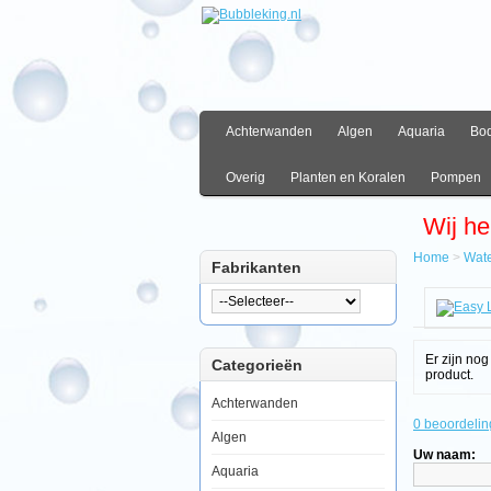
Achterwanden
Algen
Aquaria
Bo
Overig
Planten en Koralen
Pompen
Wij he
Home
>
Wate
Fabrikanten
Hom
Water
Water
Easy
Er zijn no
Categorieën
Life
product.
Excita
250m
Achterwanden
0 beoordelin
Algen
Uw naam:
Aquaria