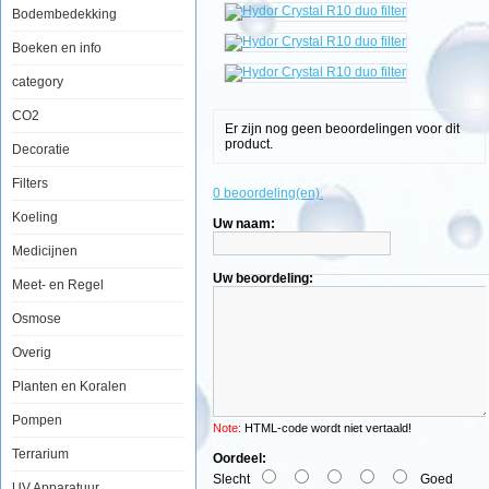
Bodembedekking
Boeken en info
Hydor
Crystal
category
R10
duo
CO2
filter
Er zijn nog geen beoordelingen voor dit
product.
Decoratie
Filters
0 beoordeling(en).
Koeling
Uw naam:
Water
dat
Medicijnen
gecirculeerd
wordt
Uw beoordeling:
Meet- en Regel
door
het
Osmose
filter
wordt
gereinigd
Overig
in
twee
Planten en Koralen
fasen:
eerst
Pompen
het
Note:
HTML-code wordt niet vertaald!
puin
Terrarium
en
Oordeel:
grote
Slecht
Goed
deeltjes
UV Apparatuur