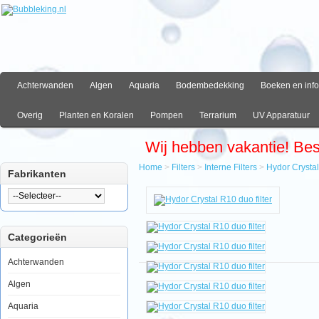
Achterwanden
Algen
Aquaria
Bodembedekking
Boeken en info
Overig
Planten en Koralen
Pompen
Terrarium
UV Apparatuur
Wij hebben vakantie! Be
Home
>
Filters
>
Interne Filters
>
Hydor Crystal
Fabrikanten
Home
Filters
Interne
Filters
Categorieën
Hydor
Crystal
R10
Achterwanden
duo
filter
Algen
Aquaria