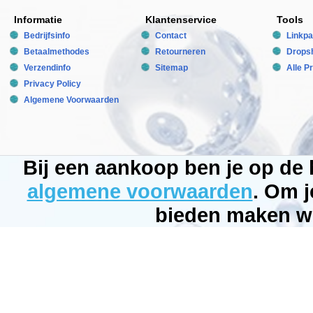
F-
01411
Informatie
Klantenservice
Tools
Product
ID:
Bedrijfsinfo
Contact
Linkpa
8011195010615
Betaalmethodes
Retourneren
Dropsh
4.8
165
37.5
Verzendinfo
Sitemap
Alle P
37.5
Privacy Policy
Available
from:
Algemene Voorwaarden
Bubbleking.nl
2026-
08-
19
Op
voorraad
Bij een aankoop ben je op de
New
algemene voorwaarden
. Om j
bieden maken wi