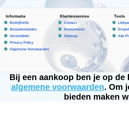
15996
tot
15
Informatie
Klantenservice
Tools
jaar
Bedrijfsinfo
Contact
Linkpa
Life
Betaalmethodes
Retourneren
Dropsh
Time
Verzendinfo
Sitemap
Alle P
bieden.
Privacy Policy
De
Algemene Voorwaarden
GCE
Co2
kranen
worden
Bij een aankoop ben je op de
geleverd
met:
algemene voorwaarden
. Om j
Ã¢ÂÂ¢
bieden maken wi
Overdruk
ventiel
met
terugslagklep
functie
Ã¢ÂÂ¢
Kunststof