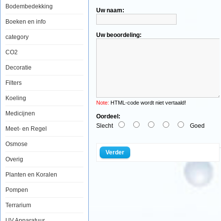
Bodembedekking
Uw naam:
Boeken en info
Aquaholland
GCE
Uw beoordeling:
category
CO2
Kraan
CO2
met
overdrukventiel
Decoratie
Filters
Koeling
Note:
HTML-code wordt niet vertaald!
De
Medicijnen
GCE
Oordeel:
(Gas
Slecht
Goed
Meet- en Regel
Control
Equipment)
Osmose
Verder
Group
Overig
heeft
een
Planten en Koralen
lange
Pompen
traditie
in
Terrarium
het
UV Apparatuur