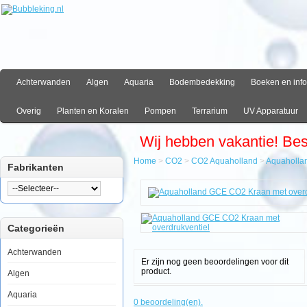
Achterwanden
Algen
Aquaria
Bodembedekking
Boeken en info
Overig
Planten en Koralen
Pompen
Terrarium
UV Apparatuur
Wij hebben vakantie! Be
Home
>
CO2
>
CO2 Aquaholland
>
Aquaholla
Fabrikanten
Home
CO2
CO2
Aquaholland
Categorieën
Aquaholland
GCE
CO2
Achterwanden
Kraan
Er zijn nog geen beoordelingen voor dit
met
product.
Algen
overdrukventiel
Aquaria
0 beoordeling(en).