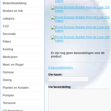
Bodembedekking
Boeken en info
category
CO2
Royal
Exclusiv
Decoratie
Bubble
King
Filters
de
Luxe
Koeling
200
Er zijn nog geen beoordelingen voor dit
extern
product.
Medicijnen
Meet- en Regel
0 beoordeling(en).
Osmose
Uw naam:
Overig
Een
Uw beoordeling:
Planten en Koralen
eiwitafschuimer,
foam
Pompen
fractioner
of
Terrarium
proteine
skimmer
is
UV Apparatuur