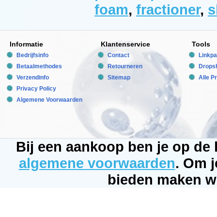
foam
de
,
fractioner
,
s
3.000
ltr
lucht
per
uur.
Informatie
Klantenservice
Tools
Dit
alles
Bedrijfsinfo
Contact
Linkpa
is
gemeten
Betaalmethodes
Retourneren
Dropsh
bij
Verzendinfo
Sitemap
Alle P
een
waterhoogte
Privacy Policy
van
Algemene Voorwaarden
45
tot
65cm
.
De
standaard
schuimers
Bij een aankoop ben je op de
gaan
tot
algemene voorwaarden
. Om j
maximaal
10.000
ltr
bieden maken wi
Royal
Exclusive
Bubble
King