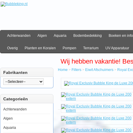
Achterwanden
Algen
Aquaria
Bodembedekking
Boeken en info
Overig
Planten en Koralen
Pompen
Terrarium
UV Apparatuur
Wij hebben vakantie! Be
Home
>
Filters
>
Eiwit Afschuimers
>
Royal Exc
Fabrikanten
Home
Filters
Eiwit
Afschuimers
Categorieën
Royal
Exclusiv
Bubble
Achterwanden
King
de
Algen
Luxe
200
Aquaria
extern