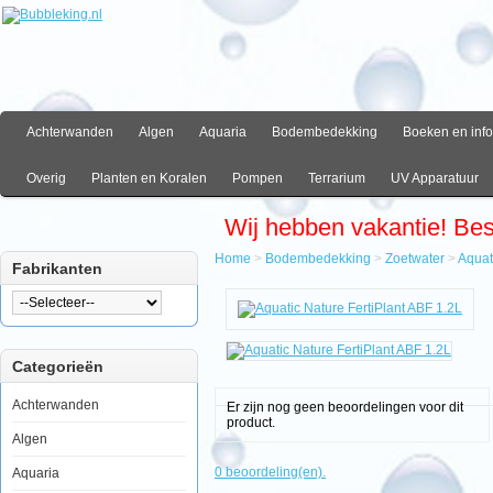
Achterwanden
Algen
Aquaria
Bodembedekking
Boeken en info
Overig
Planten en Koralen
Pompen
Terrarium
UV Apparatuur
Wij hebben vakantie! Be
Home
>
Bodembedekking
>
Zoetwater
>
Aquat
Fabrikanten
Home
Bodembedekking
Zoetwater
Aquatic
Categorieën
Nature
FertiPlant
ABF
Achterwanden
Er zijn nog geen beoordelingen voor dit
1.2L
product.
Algen
0 beoordeling(en).
Aquaria