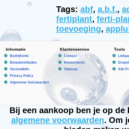
Nature
Manufactured
Tags:
abf
,
a.b.f.
,
a
by:
Aquatic
fertiplant
,
ferti-pla
Nature
Model:
toevoeging
,
applu
AN-
03251
Product
ID:
5413946032519
3.9
229
Informatie
Klantenservice
Tools
19.95
19.95
Bedrijfsinfo
Contact
Linkpa
Available
Betaalmethodes
Retourneren
Dropsh
from:
Bubbleking.nl
Verzendinfo
Sitemap
Alle P
2026-
09-
Privacy Policy
02
Algemene Voorwaarden
Op
voorraad
New
Bij een aankoop ben je op de
algemene voorwaarden
. Om j