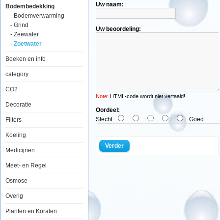
Uw naam:
Bodembedekking
Aquatic
- Bodemverwarming
Nature
- Grind
FertiPlant
Uw beoordeling:
ABF
- Zeewater
1.2L
- Zoetwater
Boeken en info
category
FertiPlant
Actif
CO2
Biologic
Note:
HTML-code wordt niet vertaald!
Formula
Decoratie
is
Oordeel:
een
Slecht
Goed
Filters
complete,
gebruiksklare,
Koeling
lang
werkende
Verder
Medicijnen
voedingsbodem
voor
snel
Meet- en Regel
en
traag
Osmose
groeiende
aquariumplanten.
Overig
Deze
voedingsbodem
Planten en Koralen
bestaat
uit