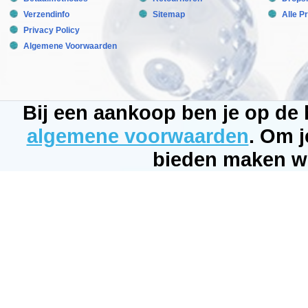
Elke
Verzendinfo
Sitemap
Alle P
ampul
gedurende
Privacy Policy
15
Algemene Voorwaarden
seconden
goed
schudden
om
de
bacterieen
Bij een aankoop ben je op de
die
in
de
algemene voorwaarden
. Om j
punten
van
bieden maken wi
de
ampul
zijn
bezonken
weer
in
suspensie
te
brengen.
Los
de
inhoud
van
de
ampul
eerst