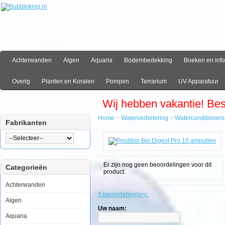
Achterwanden
Algen
Aquaria
Bodembedekking
Boeken en info
Overig
Planten en Koralen
Pompen
Terrarium
UV Apparatuur
Wij hebben vakantie! Be
Home
>
Waterverbetering
>
Waterconditioners
Fabrikanten
Home
Waterverbetering
Waterconditioners
Prodibio
Er zijn nog geen beoordelingen voor dit
Categorieën
Bio
product.
Digest
Pro
Achterwanden
10
0 beoordeling(en).
ampullen
Algen
Uw naam:
Aquaria