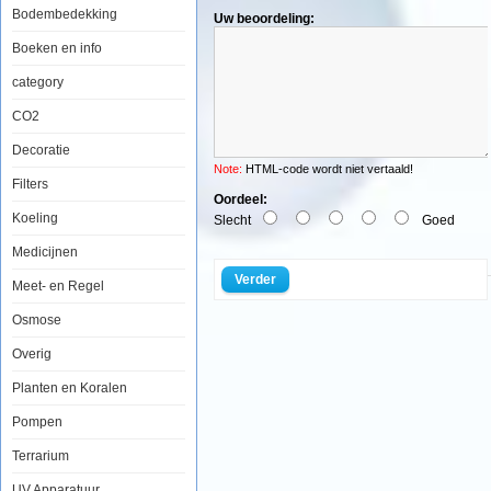
Bodembedekking
Uw beoordeling:
Boeken en info
Prodibio
Bio
category
Digest
Pro
CO2
10
ampullen
Decoratie
Note:
HTML-code wordt niet vertaald!
Filters
Oordeel:
Koeling
Slecht
Goed
Prodibio
Medicijnen
Bio
Digest,
Verder
Meet- en Regel
een
hypergeconcentreerd
Osmose
biologisch
zuiveringsproduct
dat
Overig
zowel
in
Planten en Koralen
zoet
als
Pompen
in
zout
Terrarium
water
twee
functies
UV Apparatuur