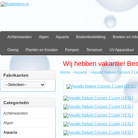
Achterwanden
Algen
Aquaria
Bodembedekking
Boeken en info
Overig
Planten en Koralen
Pompen
Terrarium
UV Apparatuur
Wij hebben vakantie! Be
Home
>
Aquaria
>
Aquatic Nature Cocoon 2 Le
Fabrikanten
Home
Aquaria
Aquatic
Nature
Categorieën
Cocoon
2
Leeg
Achterwanden
(18.5L)
Algen
Aquaria