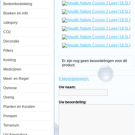
Bodembedekking
Aquatic
Boeken en info
Nature
Cocoon
category
2
Leeg
CO2
(18.5L)
Decoratie
Filters
Koeling
Er zijn nog geen beoordelingen voor dit
De
product.
Cocoon
Medicijnen
is
een
Meet- en Regel
0 beoordeling(en).
functioneel
en
Uw naam:
Osmose
eigentijds
mini
aquarium,
Overig
ontworpen
Uw beoordeling:
om
Planten en Koralen
individuele
biotopen
Pompen
zo
dicht
Terrarium
mogelijk
te
benaderen.
UV Apparatuur