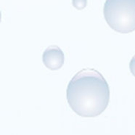
verkrijgbaar
of
met
LED)
Geschikt
voor
alle
soorten
biotopen.
Eenvoudig
in
onderhoud.
Gepolijst
gebogen
glas
5mm
dik.
Afmetingen:
Aquarium
COCOON
1
(10
L)
20x20x25H
Aquarium
COCOON
2
(18,5
L)
25x25x30H
Aquarium