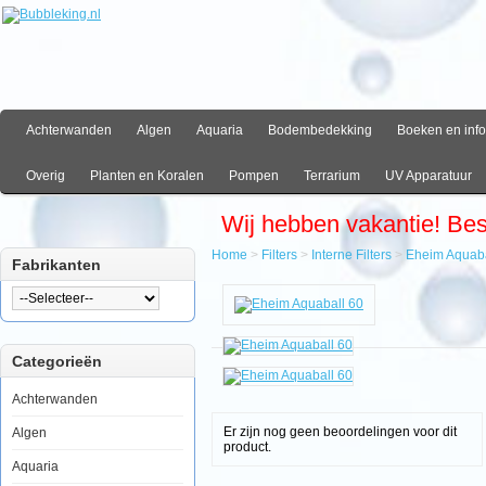
Achterwanden
Algen
Aquaria
Bodembedekking
Boeken en info
Overig
Planten en Koralen
Pompen
Terrarium
UV Apparatuur
Wij hebben vakantie! Be
Home
>
Filters
>
Interne Filters
>
Eheim Aquaba
Fabrikanten
Home
Filters
Interne
Filters
Categorieën
Eheim
Aquaball
60
Achterwanden
Er zijn nog geen beoordelingen voor dit
Algen
product.
Aquaria
Eheim