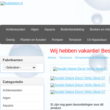
Achterwanden
Algen
Aquaria
Bodembedekking
Boeken en info
Overig
Planten en Koralen
Pompen
Terrarium
UV Apparatuur
Wij hebben vakantie! Be
Home
>
Terrarium
>
Ornamenten & Decoratie
Fabrikanten
Home
Terrarium
Ornamenten
&
Categorieën
Decoratie
Aquatic
Nature
Achterwanden
Decor
Yehliu
Algen
Stone
07
Er zijn nog geen beoordelingen voor dit
Aquaria
product.