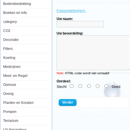
Bodembedekking
0 beoordeling(en).
Boeken en info
Uw naam:
category
Aquatic
CO2
Nature
Uw beoordeling:
Decor
Yehliu
Decoratie
Stone
07
Filters
Koeling
Medicijnen
Note:
HTML-code wordt niet vertaald!
Meet- en Regel
Yehliu
Oordeel:
Osmose
is
Slecht
Goed
een
kaap
Overig
aan
de
Verder
Planten en Koralen
noordkust
van
Pompen
Taiwan
in
Terrarium
de
stad
Wanli
UV Apparatuur