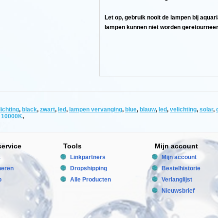
Let op, gebruik nooit de lampen bij aquar
lampen kunnen niet worden geretourneer
lichting
,
black
,
zwart
,
led
,
lampen vervanging
,
blue
,
blauw
,
led
,
velichting
,
solar
,
,
10000K
,
service
Tools
Mijn account
t
Linkpartners
Mijn account
neren
Dropshipping
Bestelhistorie
p
Alle Producten
Verlanglijst
systemen.
Nieuwsbrief