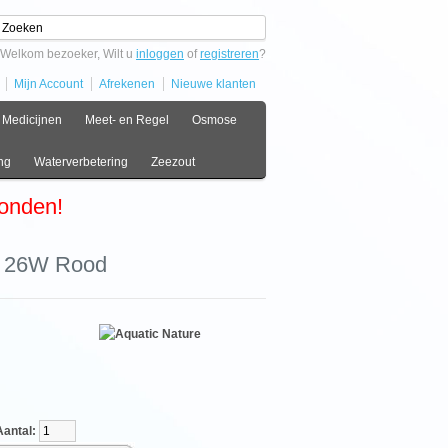
Welkom bezoeker, Wilt u
inloggen
of
registreren
?
Mijn Account
Afrekenen
Nieuwe klanten
Medicijnen
Meet- en Regel
Osmose
ng
Waterverbetering
Zeezout
zonden!
ux 26W Rood
tal: