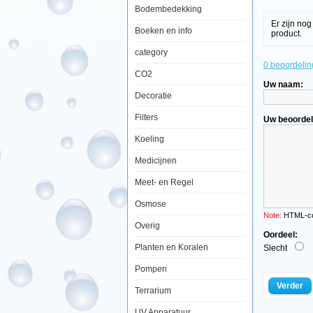
Bodembedekking
Er zijn no
Boeken en info
product.
category
Aquatic
0 beoordelin
Nature
CO2
Solar
Uw naam:
Lux
26W
Decoratie
Rood
Filters
Uw beoordel
Koeling
Medicijnen
Meet- en Regel
De
perfecte
Osmose
PL
verlichting
Note:
HTML-cod
voor
Overig
al
Oordeel:
uw
Planten en Koralen
Slecht
aquarium
of
Pompen
het
nu
Verder
Terrarium
zoetwater
of
zeewater
UV Apparatuur