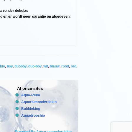
ia zonder dekglas
d en er wordt geen garantie op afgegeven.
duo
,
boy
,
duoboy
,
duo-boy
,
wit
,
blauw
,
rood
,
red
,
Al onze sites
Aqua-Rium
Aquariumonderdelen
Bubbleking
Aquadropship
Powered By Aquariumonderdelen.