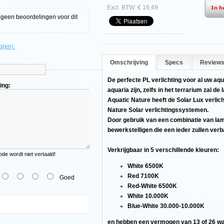
Excl. BTW: € 16,49
g geen beoordelingen voor dit
g(en).
Omschrijving
Specs
Reviews
De perfecte PL verlichting voor al uw aq
ing:
aquaria zijn, zelfs in het terrarium zal de
Aquatic Nature heeft de Solar Lux verlic
Nature Solar verlichtingssystemen.
Door gebruik van een combinatie van lam
bewerkstelligen die een ieder zullen ver
Verkrijgbaar in 5 verschillende kleuren:
e wordt niet vertaald!
White 6500K
Red 7100K
Goed
Red-White 6500K
White 10.000K
Blue-White 30.000-10.000K
en hebben een vermogen van 13 of 26 wat