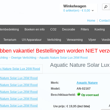
Winkelwagen
0 artikel(en) - € 0,00
Home
Contact
dembedekking
Boeken en info
CO2
Decoratie
Filters
Koeling
Terrarium
UV Apparatuur
Verlichting
Verwarming
Vijver
Voedi
bben vakantie! Bestellingen worden NIET ver
ichting
>
Overige Verlichting
>
Aquatic Nature Solar Lux 26W Rood
e
Aquatic Nature Solar L
hting
ge
hting
ic
Merk:
Aquatic Nature
e
Model:
AN-02167
Beschikbaarheid:
Op voorraad
Aan
Uw prijs:
€ 19,95
(incl btw)