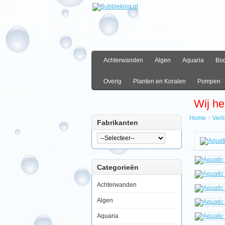
Achterwanden
Algen
Aquaria
Bo
Overig
Planten en Koralen
Pompen
Wij he
Home
>
Verl
Fabrikanten
Hom
Verlic
Overi
Verlic
Categorieën
Aquat
Natur
Solar
Achterwanden
Lux
26W
Algen
Rood
Aquaria