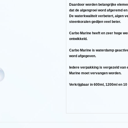
Daardoor worden belangrijke elemen
dat de algengroei word afgeremd en u
De waterkwaliteit verbetert, algen v
steenkoralen gedijen veel beter.
ur
Carbo Marine heeft en zeer hoge we
ontwikkeld.
Carbo Marine is waterdamp geactive
word afgegeven.
Iedere verpakking is vergezeld van 
l
Marine moet vervangen worden.
Verkrijgbaar in 600ml, 1200ml en 10 l