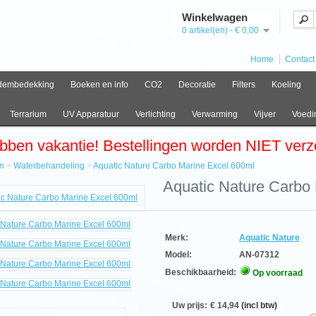
Winkelwagen
0 artikel(en) - € 0,00
Home
Contact
dembedekking
Boeken en info
CO2
Decoratie
Filters
Koeling
Terrarium
UV Apparatuur
Verlichting
Verwarming
Vijver
Voedi
bben vakantie! Bestellingen worden NIET ver
n
>
Waterbehandeling
>
Aquatic Nature Carbo Marine Excel 600ml
e
Aquatic Nature Carbo
behandeling
ic
e
Merk:
Aquatic Nature
o
e
Model:
AN-07312
Beschikbaarheid:
Op voorraad
l
A
Uw prijs:
€ 14,94
(incl btw)