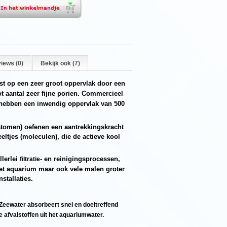
iews (0)
Bekijk ook (7)
st op een zeer groot oppervlak door een
t aantal zeer fijne porien. Commercieel
n hebben een inwendig oppervlak van 500
fatomen) oefenen een aantrekkingskracht
eltjes (moleculen), die de actieve kool
llerlei
- en reinigingsprocessen,
filtratie
 het aquarium maar ook vele malen groter
nstallaties.
Zeewater absorbeert snel en doeltreffend
e afvalstoffen uit het aquariumwater.