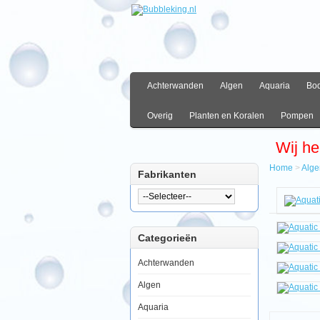
Achterwanden
Algen
Aquaria
Bo
Overig
Planten en Koralen
Pompen
Wij he
Home
>
Alge
Fabrikanten
Hom
Algen
Water
Aquat
Categorieën
Natur
Carb
Marin
Achterwanden
Excel
600m
Algen
Aquaria