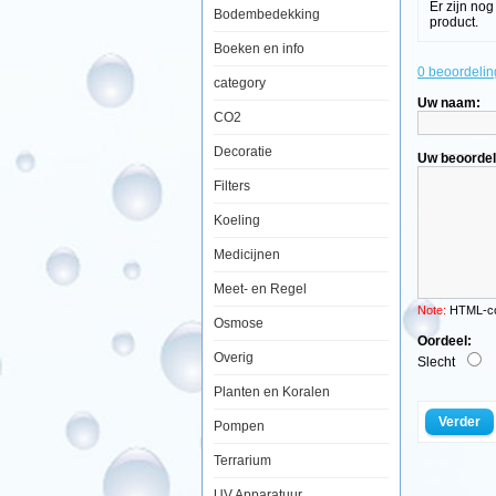
Er zijn no
Bodembedekking
product.
Boeken en info
0 beoordelin
Aquatic
category
Nature
Uw naam:
Carbo
CO2
Marine
Excel
600ml
Decoratie
Uw beoordel
Filters
Koeling
Medicijnen
De
Meet- en Regel
werking
Note:
HTML-cod
Osmose
van
Oordeel:
actieve
Overig
Slecht
kool
Planten en Koralen
berust
op
Verder
Pompen
een
Terrarium
zeer
groot
UV Apparatuur