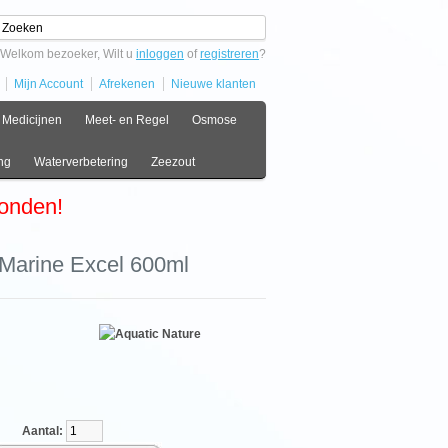
Welkom bezoeker, Wilt u
inloggen
of
registreren
?
Mijn Account
Afrekenen
Nieuwe klanten
Medicijnen
Meet- en Regel
Osmose
ng
Waterverbetering
Zeezout
zonden!
 Marine Excel 600ml
antal: