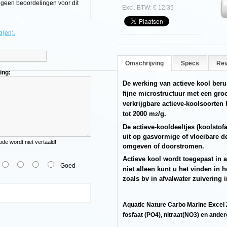
g geen beoordelingen voor dit
Excl. BTW: € 12,35
g(en).
Omschrijving
Specs
Rev
ing:
De werking van actieve kool beru
fijne microstructuur met een groo
verkrijgbare actieve-koolsoorte
tot 2000 m
/g.
2
De actieve-kooldeeltjes (koolsto
uit op gasvormige of vloeibare de
e wordt niet vertaald!
omgeven of doorstromen.
Actieve kool wordt toegepast in a
Goed
niet alleen kunt u het vinden in
zoals bv in afvalwater zuivering i
Aquatic Nature Carbo Marine Excel 
fosfaat (PO4), nitraat(NO3) en ander