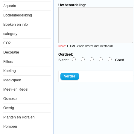
Uw beoordeling:
Aquaria
Red
Sea
Bodembedekking
Aiptasia-
X
Boeken en info
400ml
navulling
category
CO2
Note:
HTML-code wordt niet vertaald!
Decoratie
Oordeel:
Aiptasia
Slecht
Goed
sp.
Filters
worden
beschouwd
Koeling
als
Verder
ongedierte
Medicijnen
in
het
Meet- en Regel
zeeaquarium,
omdat
Osmose
ze
belastend
zijn
Overig
voor
koralen
Planten en Koralen
om
hen
Pompen
heen,
en