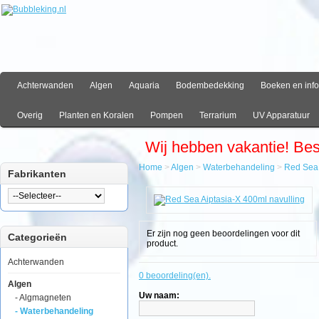
Achterwanden
Algen
Aquaria
Bodembedekking
Boeken en info
Overig
Planten en Koralen
Pompen
Terrarium
UV Apparatuur
Wij hebben vakantie! Be
Home
>
Algen
>
Waterbehandeling
>
Red Sea 
Fabrikanten
Home
Algen
Waterbehandeling
Red
Er zijn nog geen beoordelingen voor dit
Categorieën
Sea
product.
Aiptasia-
X
Achterwanden
400ml
0 beoordeling(en).
navulling
Algen
Uw naam:
- Algmagneten
- Waterbehandeling