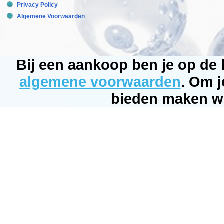
uitroeiing
Privacy Policy
van
Algemene Voorwaarden
zowel
de
anemoon
zelf
en
haar
Bij een aankoop ben je op de
Planula.
De
algemene voorwaarden
. Om j
nieuwe
behandeling
bieden maken wi
van
Red
Sea
is
volledig
rif-
safe
en
al
het
materiaal
dat
niet
door
de
Aiptasia
ingenomen
wordt
is