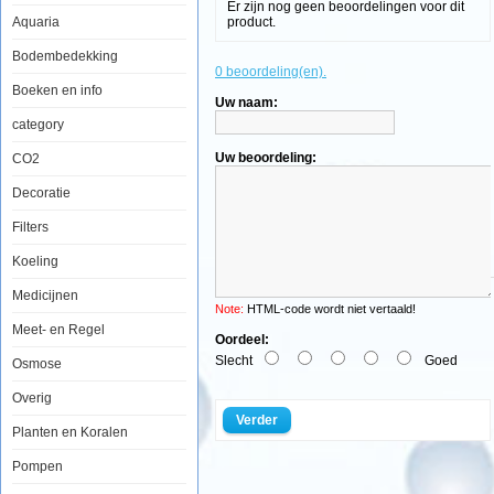
Er zijn nog geen beoordelingen voor dit
Aquaria
product.
Easy
Bodembedekking
Life
0 beoordeling(en).
BioExit
Green
Boeken en info
Uw naam:
250ml
category
Uw beoordeling:
CO2
Decoratie
Easy
Filters
Life
BioExit
Koeling
is
Medicijnen
een
Note:
HTML-code wordt niet vertaald!
zeer
Meet- en Regel
Oordeel:
effectief
Slecht
Goed
middel
Osmose
tegen
Overig
verschillende
Verder
algsoorten
Planten en Koralen
in
Pompen
het
aquarium