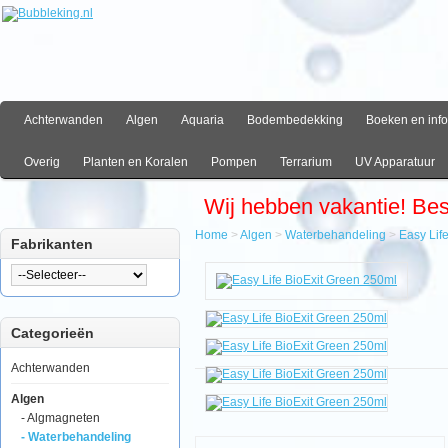
Achterwanden
Algen
Aquaria
Bodembedekking
Boeken en info
Overig
Planten en Koralen
Pompen
Terrarium
UV Apparatuur
Wij hebben vakantie! Be
Home
>
Algen
>
Waterbehandeling
>
Easy Lif
Fabrikanten
Home
Algen
Waterbehandeling
Easy
Categorieën
Life
BioExit
Green
Achterwanden
250ml
Algen
- Algmagneten
- Waterbehandeling