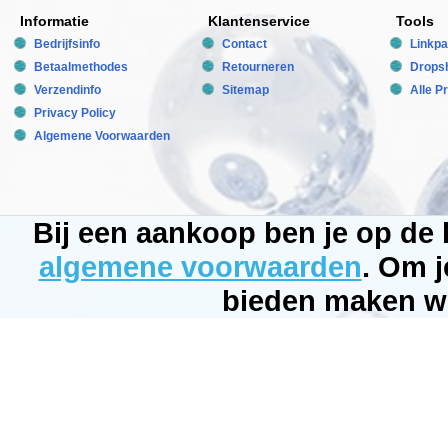
weken
Informatie
Klantenservice
Tools
10ml
Bedrijfsinfo
Contact
Linkpa
per
Betaalmethodes
100
Retourneren
Dropsh
liter
Verzendinfo
Sitemap
Alle P
water
Privacy Policy
per
Algemene Voorwaarden
week
doseren.
Verlenging
van
Bij een aankoop ben je op de
de
kuur
algemene voorwaarden
. Om j
is
geen
bieden maken wi
probleem
indien
nog
algen
achterblijven
of
sporen
ontkiemen.