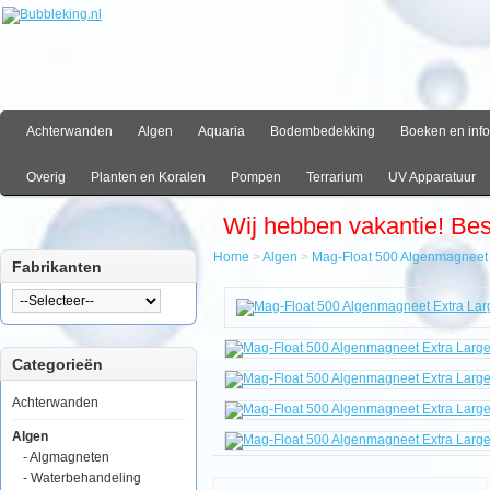
Achterwanden
Algen
Aquaria
Bodembedekking
Boeken en info
Overig
Planten en Koralen
Pompen
Terrarium
UV Apparatuur
Wij hebben vakantie! Be
Home
>
Algen
>
Mag-Float 500 Algenmagneet 
Fabrikanten
Home
Algen
Mag-
Float
Categorieën
500
Algenmagneet
Extra
Achterwanden
Large
Algen
- Algmagneten
- Waterbehandeling