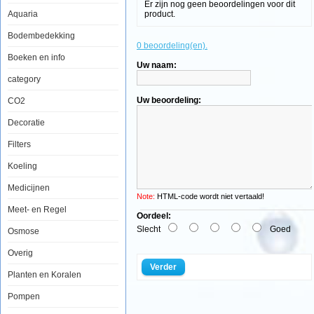
Er zijn nog geen beoordelingen voor dit
Mag-
Aquaria
product.
Float
500
Algenmagneet
Bodembedekking
Extra
0 beoordeling(en).
Large
Boeken en info
Uw naam:
category
Uw beoordeling:
CO2
De
Mag-
Decoratie
Float
revolutionair
gepatenteerde
Filters
drijvende
aquarium
Koeling
reiniger
verwijdert
Medicijnen
algen
Note:
HTML-code wordt niet vertaald!
uit
Meet- en Regel
je
Oordeel:
aquarium
Slecht
Goed
Osmose
zonder
natte
handen
Overig
te
Verder
krijgen.
Planten en Koralen
Super
handig
Pompen
drijvende
reiniger,