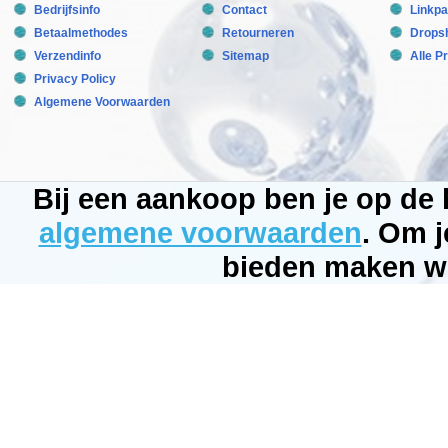
weinig
Bedrijfsinfo
Contact
Linkpa
als
kleine
Betaalmethodes
Retourneren
Dropsh
betta
Verzendinfo
Sitemap
Alle P
kommen
tot
Privacy Policy
aan
openbare
Algemene Voorwaarden
aquaria,
glas
of
acryl,
Mag-
Float
Bij een aankoop ben je op de
bestrijkt
het
algemene voorwaarden
. Om j
hele
spectrum.
bieden maken wi
Technische
informatie
Voor
gebruik
op
aquariums
tot
125
liter,
met
een