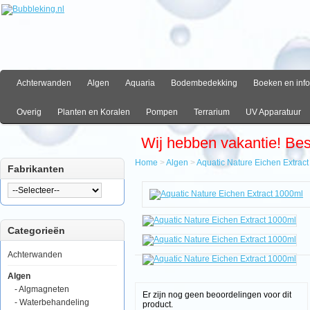
Achterwanden
Algen
Aquaria
Bodembedekking
Boeken en info
Overig
Planten en Koralen
Pompen
Terrarium
UV Apparatuur
Wij hebben vakantie! Be
Home
>
Algen
>
Aquatic Nature Eichen Extrac
Fabrikanten
Home
Algen
Aquatic
Nature
Categorieën
Eichen
Extract
1000ml
Achterwanden
Algen
- Algmagneten
Er zijn nog geen beoordelingen voor dit
- Waterbehandeling
product.