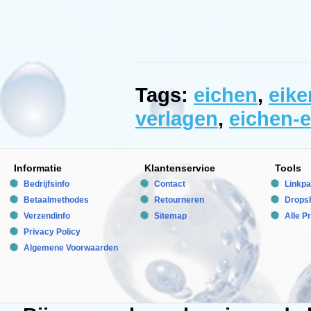
kweekgedrag
bij
vissen
en
beschermd
legsels
tegen
schimmels.
Verhinderd
Tags:
eichen
,
eike
alggroei.
Inhoud
verlagen
,
eichen-e
1000ml
Aquatic
Nature
Informatie
Klantenservice
Tools
Manufactured
by:
Bedrijfsinfo
Contact
Linkpa
Aquatic
Betaalmethodes
Retourneren
Dropsh
Nature
Model:
Verzendinfo
Sitemap
Alle P
AN-
02045
Privacy Policy
Product
Algemene Voorwaarden
ID:
5413946020455
4
158
16.95
16.95
Available
from: