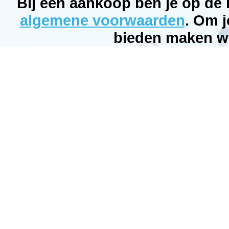
Bij een aankoop ben je op de
Bubbleking.nl
2026-
algemene voorwaarden
. Om j
08-
14
bieden maken wi
Op
voorraad
New