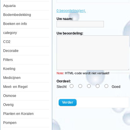
Aquaria
Aquatic
0 beoordeling(en).
Nature
Bodembedekking
Eichen
Uw naam:
Extract
1000ml
Boeken en info
category
Uw beoordeling:
CO2
Decoratie
Eichen
Extract
Filters
verlaagd
op
efficiente
Koeling
wijze
Note:
HTML-code wordt niet vertaald!
de
Medicijnen
pH.
Oordeel:
Voeg
Meet- en Regel
Slecht
Goed
geleidelijk
kleine
Osmose
hoeveelheden
eikenextract
Verder
Overig
toe
aan
het
Planten en Koralen
aquariumwater
om
Pompen
de
ph