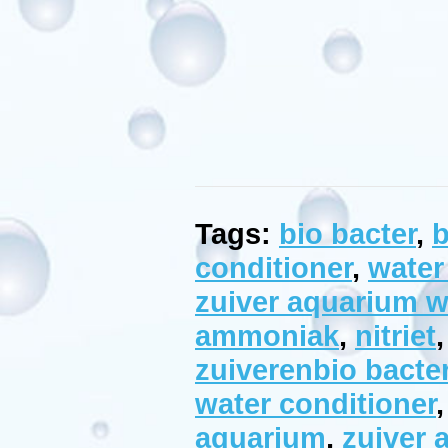
Technische
informatie
Inhoud:
150ml
genoeg
voor
300
liter
Aquatic
Nature
Manufactured
Tags:
bio bacter
,
b
by:
Aquatic
Nature
conditioner
,
water
Model:
AN-
zuiver aquarium w
08010
Product
ID:
ammoniak
,
nitriet
5413946080107
4.7
121
zuiverenbio bacte
7.95
7.95
water conditioner
Available
from:
Bubbleking.nl
aquarium
,
zuiver 
2026-