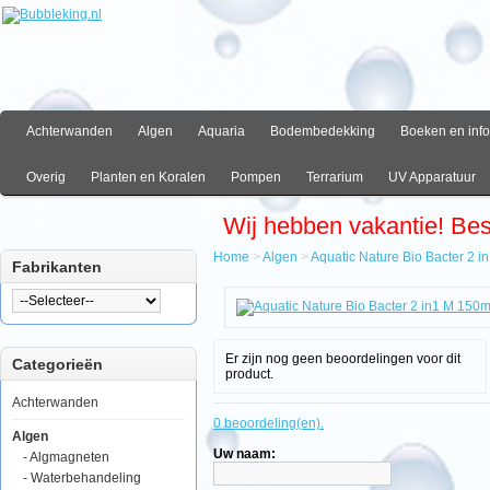
Achterwanden
Algen
Aquaria
Bodembedekking
Boeken en info
Overig
Planten en Koralen
Pompen
Terrarium
UV Apparatuur
Wij hebben vakantie! Be
Home
>
Algen
>
Aquatic Nature Bio Bacter 2 i
Fabrikanten
Home
Algen
Aquatic
Nature
Er zijn nog geen beoordelingen voor dit
Categorieën
Bio
product.
Bacter
2
Achterwanden
in1
0 beoordeling(en).
M
Algen
150ml
Uw naam:
- Algmagneten
- Waterbehandeling