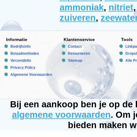
08-
ammoniak
,
nitriet
24
Op
voorraad
zuiveren
,
zeewater
New
Informatie
Klantenservice
Tools
Bedrijfsinfo
Contact
Linkpa
Betaalmethodes
Retourneren
Dropsh
Verzendinfo
Sitemap
Alle P
Privacy Policy
Algemene Voorwaarden
Bij een aankoop ben je op de
algemene voorwaarden
. Om j
bieden maken wi