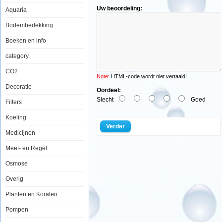
Uw beoordeling:
Aquaria
Bodembedekking
Aquatic
Boeken en info
Nature
Bio
category
Bacter
2
CO2
in1
Note:
HTML-code wordt niet vertaald!
M
Decoratie
150ml
Oordeel:
Slecht
Goed
Filters
Koeling
Verder
Medicijnen
Direct
Meet- en Regel
aktieve
bacterie
Osmose
stammen
Bio-
Overig
Bacter
M
2
Planten en Koralen
in
1
Pompen
formula
bevat