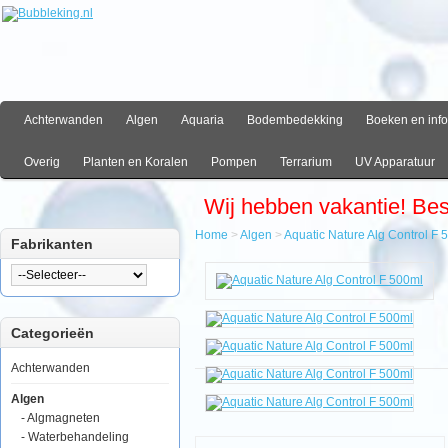
Achterwanden
Algen
Aquaria
Bodembedekking
Boeken en info
Overig
Planten en Koralen
Pompen
Terrarium
UV Apparatuur
Wij hebben vakantie! Be
Home
>
Algen
>
Aquatic Nature Alg Control F 
Fabrikanten
Home
Algen
Aquatic
Nature
Categorieën
Alg
Control
F
Achterwanden
500ml
Algen
- Algmagneten
- Waterbehandeling