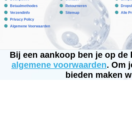
veldjes
en
Betaalmethodes
Retourneren
Dropsh
staan
Verzendinfo
Sitemap
Alle P
dus
dicht
Privacy Policy
op
Algemene Voorwaarden
elkaar.
Hierdoor
wordt
het
vaak
borstelalg
of
Bij een aankoop ben je op de
pluisalg
genoemd.
algemene voorwaarden
. Om j
Alg
Control
bieden maken wi
F
verwijderd
draad-
en
penseelalg.
Aquatic
Nature
Alg
control
F
stopt
alg,
draad
en