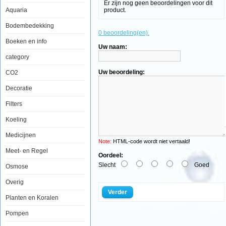
Er zijn nog geen beoordelingen voor dit
Aquaria
product.
Bodembedekking
Aquatic
0 beoordeling(en).
Nature
Alg
Boeken en info
Uw naam:
Control
F
category
500ml
Uw beoordeling:
CO2
Decoratie
Filters
Algen
Koeling
in
het
Medicijnen
het
Note:
HTML-code wordt niet vertaald!
aquarium
Meet- en Regel
zijn
Oordeel:
niet
Slecht
Goed
Osmose
alleen
vervelend
Overig
om
te
Verder
zien,
Planten en Koralen
de
alg
Pompen
kan
ook