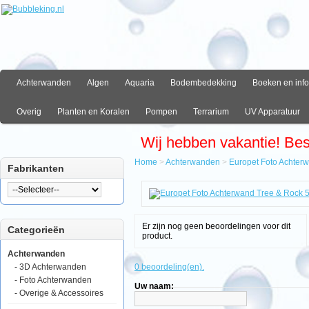
Achterwanden
Algen
Aquaria
Bodembedekking
Boeken en info
Overig
Planten en Koralen
Pompen
Terrarium
UV Apparatuur
Wij hebben vakantie! Be
Home
>
Achterwanden
>
Europet Foto Achter
Fabrikanten
Home
Achterwanden
Europet
Foto
Er zijn nog geen beoordelingen voor dit
Categorieën
Achterwand
product.
Tree
&
Achterwanden
Rock
- 3D Achterwanden
0 beoordeling(en).
50x120cm
- Foto Achterwanden
Uw naam:
- Overige & Accessoires