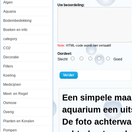
Algen
Uw beoordeling:
Aquaria
Europet
Foto
Bodembedekking
Achterwand
Tree
Boeken en info
&
Rock
category
50x120cm
Note:
HTML-code wordt niet vertaald!
CO2
Oordeel:
Decoratie
Slecht
Goed
Filters
Een
simpele
Verder
Koeling
maar
zeer
Medicijnen
effectieve
manier
om
Meet- en Regel
Een simpele maar
uw
aquarium
Osmose
een
aquarium een uits
uitstraling
Overig
als
nooit
De foto achterwa
Planten en Koralen
tevoren
te
Pompen
geven.