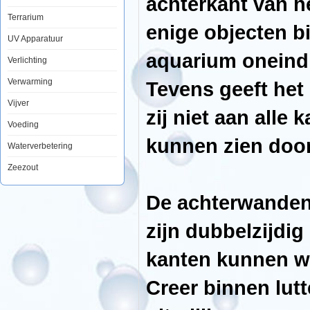
achterkant van h
De
foto
Terrarium
achterwand
enige objecten bij
plaatst
UV Apparatuur
u
met
aquarium oneindi
Verlichting
gemak
aan
Verwarming
Tevens geeft het
de
achterkant
van
Vijver
zij niet aan all
het
aquarium
Voeding
en
kunnen zien door
door
Waterverbetering
op
de
Zeezout
voorgrond
enige
objecten
De achterwanden 
bij
te
plaatsen
zijn dubbelzijdig
zal
het
net
kanten kunnen w
lijken
of
uw
Creer binnen lut
aquarium
oneindig
ver