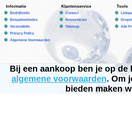
zijn
Informatie
Klantenservice
Tools
dubbelzijdig
bedrukt
Bedrijfsinfo
Contact
Linkpa
zodat
zij
Betaalmethodes
Retourneren
Dropsh
aan
Verzendinfo
Sitemap
Alle P
allebei
de
Privacy Policy
kanten
kunnen
Algemene Voorwaarden
worden
gebruikt.
Creer
binnen
luttele
minuten
Bij een aankoop ben je op de
een
compleet
algemene voorwaarden
. Om j
nieuw
uiterlijk
voor
bieden maken wi
uw
aquarium
of
terrarium
door
de
fotowand
om
te
draaien.