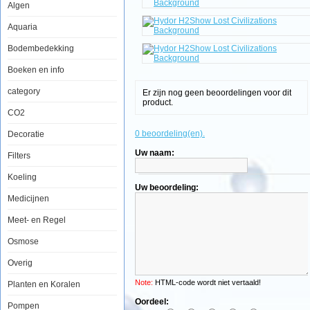
Algen
Hydor
H2Show
Lost
Aquaria
Civilizations
Background
Bodembedekking
Boeken en info
category
Er zijn nog geen beoordelingen voor dit
Maya
product.
Aztec
CO2
en
Inca
0 beoordeling(en).
Decoratie
Mythes
komen
Uw naam:
Filters
tot
leven
Koeling
in
Uw beoordeling:
het
Medicijnen
aquarium
met
de
Meet- en Regel
nieuwste
rage
Osmose
van
Hydor
Overig
de
H2show
Note:
HTML-code wordt niet vertaald!
Planten en Koralen
Combineer
achtergronden,
Oordeel:
Pompen
decoratie,