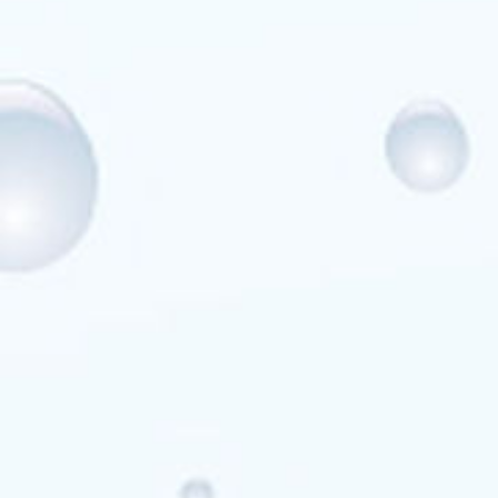
from:
Bubbleking.nl
2026-
08-
25
Op
voorraad
New