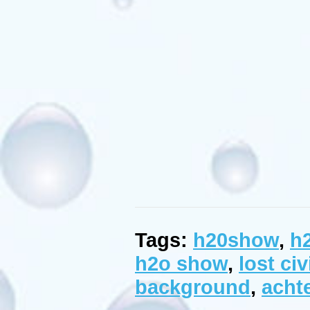
Tags:
h20show
,
h
h2o show
,
lost civ
background
,
acht