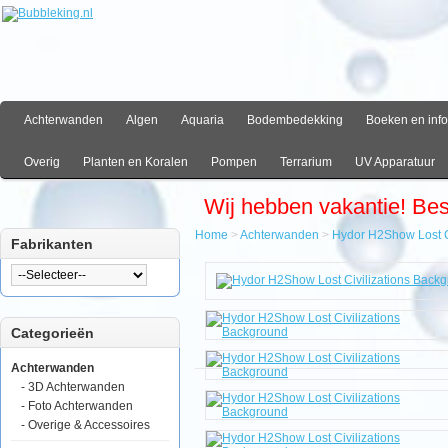
Achterwanden
Algen
Aquaria
Bodembedekking
Boeken en info
Overig
Planten en Koralen
Pompen
Terrarium
UV Apparatuur
Wij hebben vakantie! Be
Home
>
Achterwanden
>
Hydor H2Show Lost C
Fabrikanten
Home
Achterwanden
Hydor
H2Show
Categorieën
Lost
Civilizations
Background
Achterwanden
- 3D Achterwanden
- Foto Achterwanden
- Overige & Accessoires