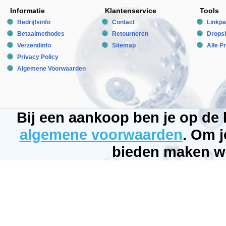
zijn
Informatie
Klantenservice
Tools
dubbelzijdig
bedrukt
Bedrijfsinfo
Contact
Linkpa
zodat
zij
Betaalmethodes
Retourneren
Dropsh
aan
Verzendinfo
Sitemap
Alle P
allebei
de
Privacy Policy
kanten
kunnen
Algemene Voorwaarden
worden
gebruikt.
Creer
binnen
luttele
minuten
Bij een aankoop ben je op de
een
compleet
algemene voorwaarden
. Om j
nieuw
uiterlijk
voor
bieden maken wi
uw
aquarium
of
terrarium
door
de
fotowand
om
te
draaien.