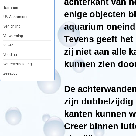
achterkant van h
De
foto
Terrarium
achterwand
enige objecten bij
plaatst
UV Apparatuur
u
met
aquarium oneindi
Verlichting
gemak
aan
Verwarming
Tevens geeft het
de
achterkant
van
Vijver
zij niet aan all
het
aquarium
Voeding
en
kunnen zien door
door
Waterverbetering
op
de
Zeezout
voorgrond
enige
objecten
De achterwanden 
bij
te
plaatsen
zijn dubbelzijdig
zal
het
net
kanten kunnen w
lijken
of
uw
Creer binnen lut
aquarium
oneindig
ver