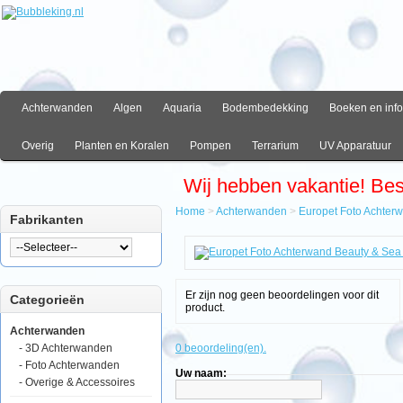
Achterwanden
Algen
Aquaria
Bodembedekking
Boeken en info
Overig
Planten en Koralen
Pompen
Terrarium
UV Apparatuur
Wij hebben vakantie! Be
Home
>
Achterwanden
>
Europet Foto Achter
Fabrikanten
Home
Achterwanden
Europet
Foto
Er zijn nog geen beoordelingen voor dit
Categorieën
Achterwand
product.
Beauty
&
Achterwanden
Sea
- 3D Achterwanden
0 beoordeling(en).
50x120cm
- Foto Achterwanden
Uw naam:
- Overige & Accessoires