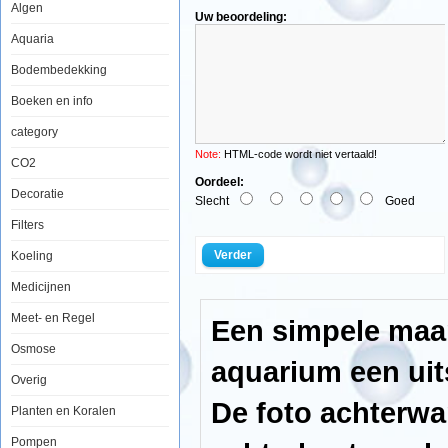
Algen
Uw beoordeling:
Aquaria
Europet
Foto
Bodembedekking
Achterwand
Beauty
Boeken en info
&
Sea
category
50x120cm
Note:
HTML-code wordt niet vertaald!
CO2
Oordeel:
Decoratie
Slecht
Goed
Filters
Een
simpele
Verder
Koeling
maar
zeer
Medicijnen
effectieve
manier
om
Meet- en Regel
Een simpele maar
uw
aquarium
Osmose
een
aquarium een uits
uitstraling
Overig
als
nooit
De foto achterwa
Planten en Koralen
tevoren
te
Pompen
geven.