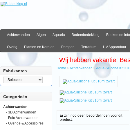
Achterwanden
Algen
Aquaria
Bodembedekking
Boeken en info
Overig
Planten en Koralen
Pompen
Terrarium
UV Apparatuur
Wij hebben vakantie! Be
Home
>
Achterwanden
>
Aqua-Silicone Kit 31
Fabrikanten
Home
Achterwanden
Aqua-
Silicone
Categorieën
Kit
310ml
zwart
Achterwanden
- 3D Achterwanden
Er zijn nog geen beoordelingen voor dit
- Foto Achterwanden
product.
- Overige & Accessoires