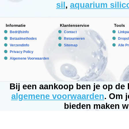
tot
sil
,
aquarium silic
+180ÃÂ°C
Diversen
Manufactured
by:
Informatie
Klantenservice
Tools
Diversen
Model:
Bedrijfsinfo
Contact
Linkpa
DB-
030
Betaalmethodes
Retourneren
Dropsh
Product
Verzendinfo
Sitemap
Alle P
ID:
403057402144
Privacy Policy
3.5
217
Algemene Voorwaarden
14.96
14.96
Available
from:
Bubbleking.nl
2026-
08-
Bij een aankoop ben je op de
30
Op
algemene voorwaarden
. Om j
voorraad
New
bieden maken wi