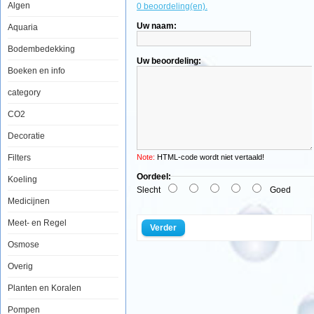
Algen
0 beoordeling(en).
Aqua-
Uw naam:
Silicone
Aquaria
Kit
310ml
Bodembedekking
zwart
Uw beoordeling:
Boeken en info
category
CO2
Aqua-
Decoratie
Silicone
is
een
Filters
Note:
HTML-code wordt niet vertaald!
hoogelastische,
azijnzuur
Oordeel:
Koeling
verhardende
Slecht
Goed
siliconenkit,
Medicijnen
die
een
Meet- en Regel
zeer
Verder
goede
hechting
Osmose
op
glas
Overig
heeft,
snel
Planten en Koralen
doorhardt
en
Pompen
na